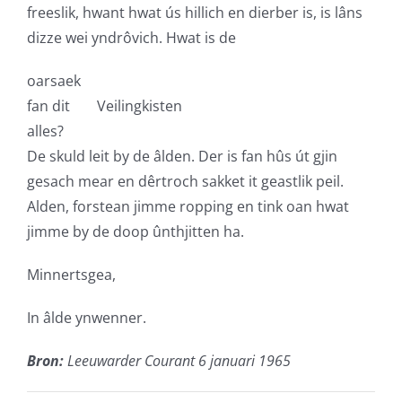
freeslik, hwant hwat ús hillich en dierber is, is lâns
dizze wei yndrôvich. Hwat is de
oarsaek
fan dit
Veilingkisten
alles?
De skuld leit by de âlden. Der is fan hûs út gjin
gesach mear en dêrtroch sakket it geastlik peil.
Alden, forstean jimme ropping en tink oan hwat
jimme by de doop ûnthjitten ha.
Minnertsgea,
In âlde ynwenner.
Bron:
Leeuwarder Courant 6 januari 1965