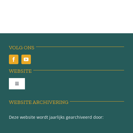
VOLG ONS
WEBSITE
Toggle
Navigation
Achter de schermen
WEBSITE ARCHIVERING
Deze website wordt jaarlijks gearchiveerd door:
Over Minnertsga