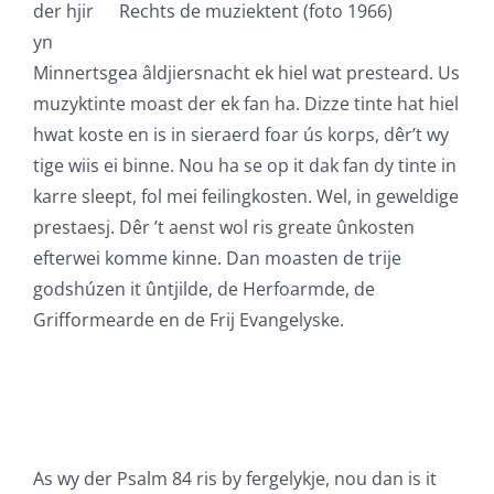
der hjir
Rechts de muziektent (foto 1966)
yn
Minnertsgea âldjiersnacht ek hiel wat presteard. Us
muzyktinte moast der ek fan ha. Dizze tinte hat hiel
hwat koste en is in sieraerd foar ús korps, dêr’t wy
tige wiis ei binne. Nou ha se op it dak fan dy tinte in
karre sleept, fol mei feilingkosten. Wel, in geweldige
prestaesj. Dêr ’t aenst wol ris greate ûnkosten
efterwei komme kinne. Dan moasten de trije
godshúzen it ûntjilde, de Herfoarmde, de
Grifformearde en de Frij Evangelyske.
As wy der Psalm 84 ris by fergelykje, nou dan is it