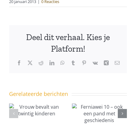
20 januari 2013
|
0 Reacties
Deel dit verhaal. Kies je
Platform!
Facebook
X
Reddit
LinkedIn
WhatsApp
Tumblr
Pinterest
Vk
Xing
E-
mail
Gerelateerde berichten
Ferniawei
Uit het
10 – ook
dorpsarchie
een pand
met