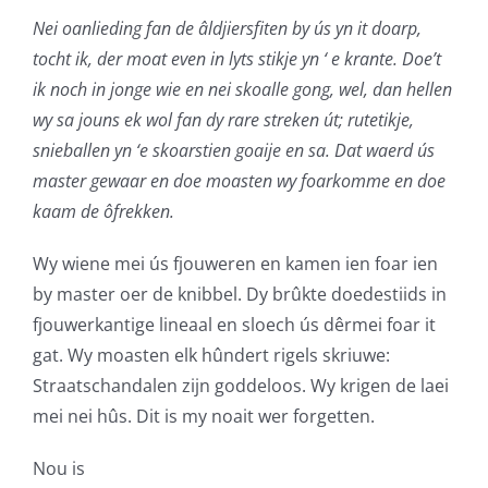
Nei oanlieding fan de âldjiersfiten by ús yn it doarp,
tocht ik, der moat even in lyts stikje yn ‘ e krante. Doe’t
ik noch in jonge wie en nei skoalle gong, wel, dan hellen
wy sa jouns ek wol fan dy rare streken út; rutetikje,
snieballen yn ‘e skoarstien goaije en sa. Dat waerd ús
master gewaar en doe moasten wy foarkomme en doe
kaam de ôfrekken.
Wy wiene mei ús fjouweren en kamen ien foar ien
by master oer de knibbel. Dy brûkte doedestiids in
fjouwerkantige lineaal en sloech ús dêrmei foar it
gat. Wy moasten elk hûndert rigels skriuwe:
Straatschandalen zijn goddeloos. Wy krigen de laei
mei nei hûs. Dit is my noait wer forgetten.
Nou is