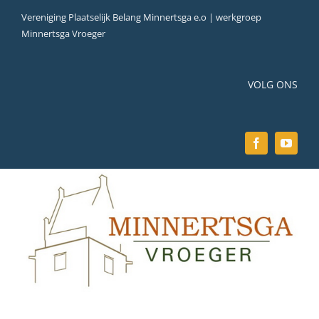
Ga
Vereniging Plaatselijk Belang Minnertsga e.o | werkgroep
naar
Minnertsga Vroeger
inhoud
VOLG ONS