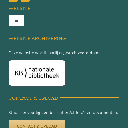
WEBSITE
Toggle
Navigation
Achter de schermen
WEBSITE ARCHIVERING
Deze website wordt jaarlijks gearchiveerd door:
Over Minnertsga
Disclaimer
Privacy-verklaring
CONTACT & UPLOAD
Stuur eenvoudig een bericht en/of foto’s en documenten.
CONTACT & UPLOAD