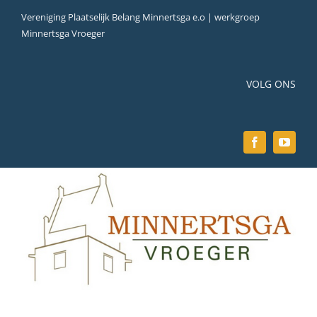
Ga
Vereniging Plaatselijk Belang Minnertsga e.o | werkgroep
naar
Minnertsga Vroeger
inhoud
VOLG ONS