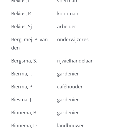
Bekius, L.
voerman
Bekius, R.
koopman
Bekius, Sj.
arbeider
Berg, mej. P. van
onderwijzeres
den
Bergsma, S.
rijwielhandelaar
Bierma, J.
gardenier
Bierma, P.
caféhouder
Biesma, J.
gardenier
Binnema, B.
gardenier
Binnema, D.
landbouwer