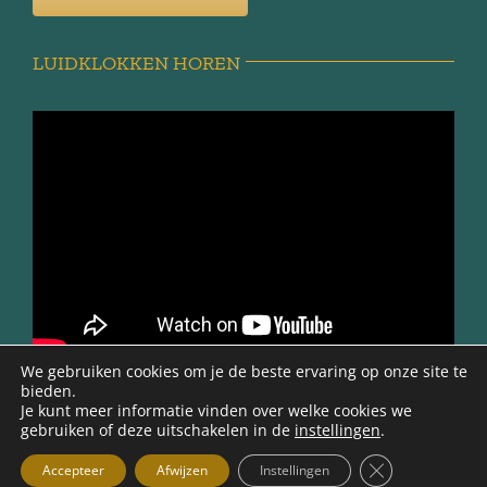
LUIDKLOKKEN HOREN
We gebruiken cookies om je de beste ervaring op onze site te
bieden.
Je kunt meer informatie vinden over welke cookies we
gebruiken of deze uitschakelen in de
instellingen
.
@ 2012 -2026 | Werkgroep Minnertsga Vroeger | Ontwerp en
beheer Gerryt Bouma |
Sluit AVG/GDPR
Accepteer
Afwijzen
Instellingen