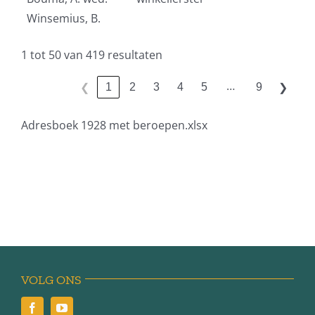
Winsemius, B.
1 tot 50 van 419 resultaten
…
1
2
3
4
5
9
❮
❯
Adresboek 1928 met beroepen.xlsx
VOLG ONS