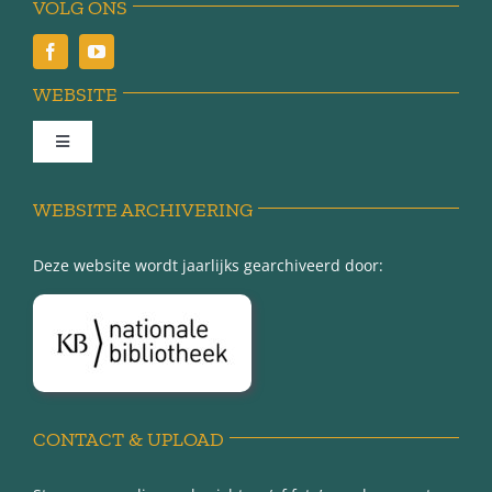
VOLG ONS
WEBSITE
Toggle
Navigation
Achter de schermen
WEBSITE ARCHIVERING
Deze website wordt jaarlijks gearchiveerd door:
Over Minnertsga
Disclaimer
Privacy-verklaring
CONTACT & UPLOAD