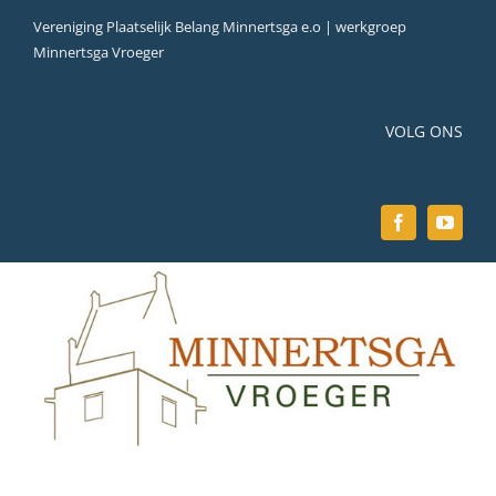
Ga
Vereniging Plaatselijk Belang Minnertsga e.o | werkgroep
naar
Minnertsga Vroeger
inhoud
VOLG ONS