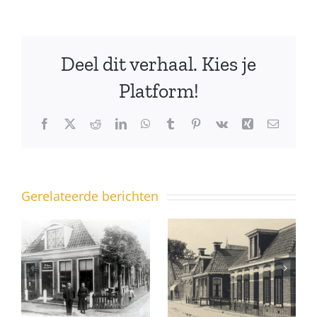
Deel dit verhaal. Kies je
Platform!
Facebook
X
Reddit
LinkedIn
WhatsApp
Tumblr
Pinterest
Vk
Xing
E-
mail
Gerelateerde berichten
Ferniawei
10 – ook
Uit het
een pand
dorpsarchief
met