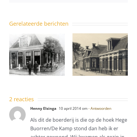
Gerelateerde berichten
Ferniawei
10 – ook
Uit het
een pand
dorpsarchief
met
geschiedenis
2 reacties
Henny Elsinga
10 april 2014 om
- Antwoorden
Als dit de boerderij is die op de hoek Hege
Buorren/De Kamp stond dan heb ik er