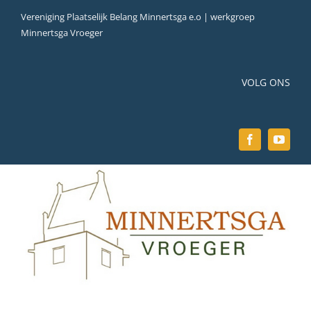
Ga
Vereniging Plaatselijk Belang Minnertsga e.o | werkgroep
naar
Minnertsga Vroeger
inhoud
VOLG ONS