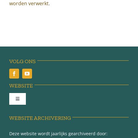
worden verwerkt
.
VOLG ONS
WEBSITE
Toggle
Navigation
Achter de schermen
WEBSITE ARCHIVERING
Deze website wordt jaarlijks gearchiveerd door:
Over Minnertsga