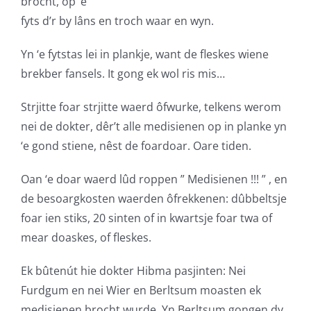
brocht, op ‘e
fyts d’r by lâns en troch waar en wyn.
Yn ‘e fytstas lei in plankje, want de fleskes wiene
brekber fansels. It gong ek wol ris mis…
Strjitte foar strjitte waerd ôfwurke, telkens werom
nei de dokter, dêr’t alle medisienen op in planke yn
‘e gond stiene, nêst de foardoar. Oare tiden.
Oan ‘e doar waerd lûd roppen ” Medisienen !!! ” , en
de besoargkosten waerden ôfrekkenen: dûbbeltsje
foar ien stiks, 20 sinten of in kwartsje foar twa of
mear doaskes, of fleskes.
Ek bûtenút hie dokter Hibma pasjinten: Nei
Furdgum en nei Wier en Berltsum moasten ek
medisienen brocht wurde. Yn Berltsum gongen dy