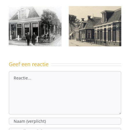
Ferniawei
10 – ook
Uit het
een pand
dorpsarchief
met
geschiedenis
Geef een reactie
Reactie