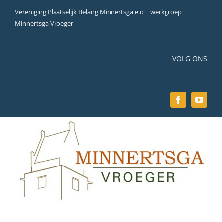
Ga
Vereniging Plaatselijk Belang Minnertsga e.o | werkgroep
naar
Minnertsga Vroeger
inhoud
VOLG ONS