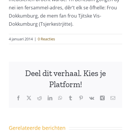
nei ien fersammel-adres, dêr’t elk se ôfhelle: Frou
Dokkumburg, de mem fan frou Tjitske Vis-
Dokkumburg (Tsjerkestrjitte).
4 januari 2014
|
0 Reacties
Deel dit verhaal. Kies je
Platform!
Facebook
X
Reddit
LinkedIn
WhatsApp
Tumblr
Pinterest
Vk
Xing
E-
mail
Gerelateerde berichten