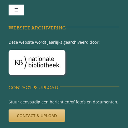
Toggle
Navigation
Achter de schermen
WEBSITE ARCHIVERING
Deze website wordt jaarlijks gearchiveerd door:
Over Minnertsga
Disclaimer
Privacy-verklaring
CONTACT & UPLOAD
Stuur eenvoudig een bericht en/of foto’s en documenten.
CONTACT & UPLOAD