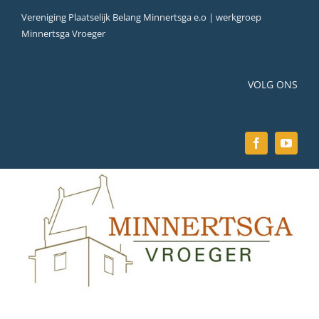
Ga
Vereniging Plaatselijk Belang Minnertsga e.o | werkgroep
naar
Minnertsga Vroeger
inhoud
VOLG ONS