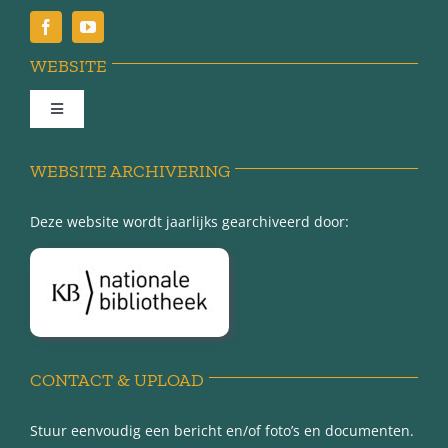
WEBSITE
Toggle
Navigation
Achter de schermen
WEBSITE ARCHIVERING
Deze website wordt jaarlijks gearchiveerd door:
Over Minnertsga
Disclaimer
Privacy-verklaring
CONTACT & UPLOAD
Stuur eenvoudig een bericht en/of foto’s en documenten.