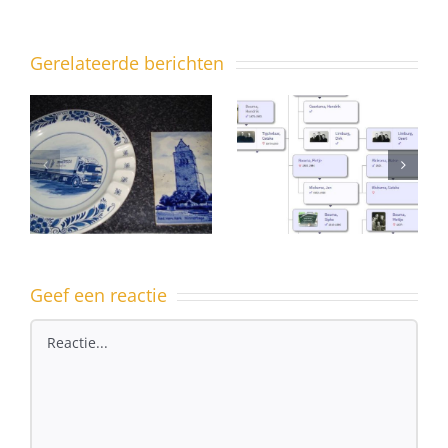
Gerelateerde berichten
CALL /
CONTACT
Waar zijn
n
DOUGLAS
we mee
VANDER
bezig?
WEIDE
(Wisconsin?)
Geef een reactie
Reactie