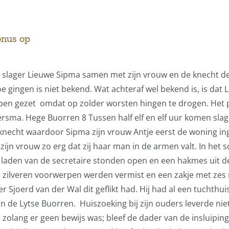
onus op
slager Lieuwe Sipma samen met zijn vrouw en de knecht de 
e gingen is niet bekend. Wat achteraf wel bekend is, is dat 
ij open gezet omdat op zolder worsten hingen te drogen. Het
sma. Hege Buorren 8 Tussen half elf en elf uur komen slag
necht waardoor Sipma zijn vrouw Antje eerst de woning inga
 zijn vrouw zo erg dat zij haar man in de armen valt. In het
e laden van de secretaire stonden open en een hakmes uit de
 zilveren voorwerpen werden vermist en een zakje met zes ri
joerd van der Wal dit geflikt had. Hij had al een tuchthuiss
n de Lytse Buorren. Huiszoeking bij zijn ouders leverde niet
zolang er geen bewijs was; bleef de dader van de insluiping