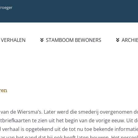
Vroeger
VERHALEN
STAMBOOM BEWONERS
ARCHI
BIBLIOTHEEK
INFO
ZOEK FAMILIE
BOEKENLIJST
INTRODUCTIE
PERSOON
PUBLICATIES
WAT IS NIEUW?
FAMILIENAAM
HANDELSREGISTER
STATISTIEKEN
BLADEREN DOOR
ren
1921-1977
FAMILIENAMEN
BEROEPEN/NAMENLIJST
1928
van de Wiersma’s. Later werd die smederij overgenomen do
briefkaarten te zien uit het begin van de vorige eeuw. Uit d
verhaal is opgetekend uit de tot nu toe bekende informati
r van het pand dat hij ook heeft laten bouwen. Het percee