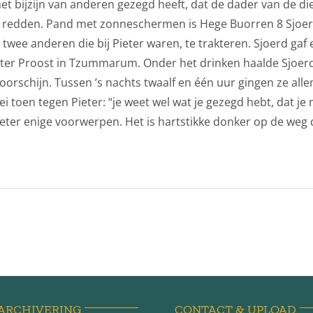
et bijzijn van anderen gezegd heeft, dat de dader van de 
u redden. Pand met zonneschermen is Hege Buorren 8 Sjoer
e anderen die bij Pieter waren, te trakteren. Sjoerd gaf 
ieter Proost in Tzummarum. Onder het drinken haalde Sjoerd
oorschijn. Tussen ’s nachts twaalf en één uur gingen ze a
ei toen tegen Pieter: “je weet wel wat je gezegd hebt, dat 
ieter enige voorwerpen. Het is hartstikke donker op de weg 
ARCHIVERING
CONTACT & UPLOAD