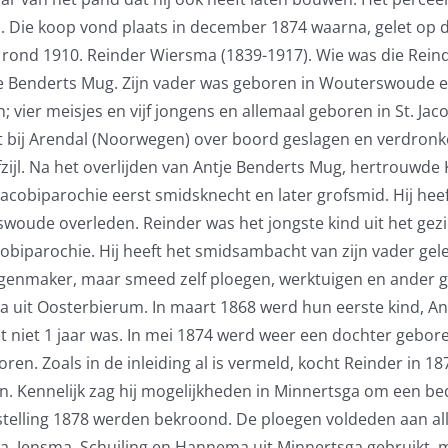
ga. Die koop vond plaats in december 1874 waarna, gelet op 
j rond 1910. Reinder Wiersma (1839-1917). Wie was die Rein
e Benderts Mug. Zijn vader was geboren in Wouterswoude en 
vier meisjes en vijf jongens en allemaal geboren in St. Ja
 kust bij Arendal (Noorwegen) over boord geslagen en verdro
fzijl. Na het overlijden van Antje Benderts Mug, hertrouwde
 Jacobiparochie eerst smidsknecht en later grofsmid. Hij heef
swoude overleden. Reinder was het jongste kind uit het gez
obiparochie. Hij heeft het smidsambacht van zijn vader geleer
genmaker, maar smeed zelf ploegen, werktuigen en ander g
 uit Oosterbierum. In maart 1868 werd hun eerste kind, An
t niet 1 jaar was. In mei 1874 werd weer een dochter gebor
n. Zoals in de inleiding al is vermeld, kocht Reinder in 1
. Kennelijk zag hij mogelijkheden in Minnertsga om een bed
stelling 1878 werden bekroond. De ploegen voldeden aan all
a, Jensma, Schuiling en Hannema uit Minnertsga gebruikt,