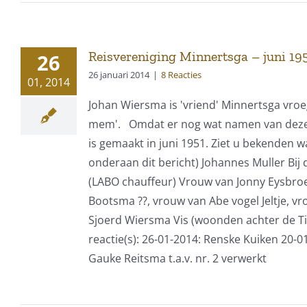
Reisvereniging Minnertsga – juni 19
26
26 januari 2014
|
8 Reacties
01, 2014
Johan Wiersma is 'vriend' Minnertsga vroe
mem'. Omdat er nog wat namen van deze on
is gemaakt in juni 1951. Ziet u bekenden 
onderaan dit bericht) Johannes Muller Bi
(LABO chauffeur) Vrouw van Jonny Eysbroek
Bootsma ??, vrouw van Abe vogel Jeltje, 
Sjoerd Wiersma Vis (woonden achter de T
reactie(s): 26-01-2014: Renske Kuiken 20-0
Gauke Reitsma t.a.v. nr. 2 verwerkt