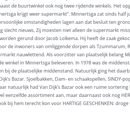
ast de buurtwinkel ook nog twee rijdende winkels. Het opge
Minnertsga krijgt weer supermarkt”. Minnertsga zat sinds hal
oonlijke omstandigheden lagen aan dat besluit ten gronds
g slecht nieuws, Zij moesten niet alleen de supermarkt mis
worden gerund door Jacob Lolkema. Hij heeft de zaak geko
voor de inwoners van omliggende dorpen als Tzummarum, Rie
markt nauwlettend. Als voorzitter van plaatselijk belang Mi
t de winkel in Minnertsga beleveren. In 1978 was de midd
n bij de plaatselijke middenstand. Natuurlijk ging het daarb
ijk’s Bazar. Sjoelbakken, Dam- en schaakspellen, SINDY-p
ar natuurlijk had Van Dijk’s Bazar ook een ruime sortering 
ijwel eenzelfde assortiment aan, maar daarnaast ook nog 
 ook bij hem terecht kon voor HARTIGE GESCHENKEN: droge 