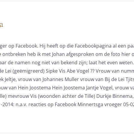
51
ger op Facebook. Hij heeft op die Facebookpagina al een paa
tbreken heb ik met Johan afgesproken om de foto hier ook 
waar de namen nog niet van bekend zijn; laat het even weten
j de Lei (geëmigreerd) Sipke Vis Abe Vogel ?? Vrouw van nu
 Jeltje, vrouw van Johannes Muller vrouw van Bij de Lei Tj
vrouw van Hein Joostema Hein Joostema Jantje Vogel, vrouw 
ille) mevrouw Vis (woonden achter de Tille) Durkje Binne
1-2014: n.a.v. reacties op Facebook Minnertsga vroeger 05-02