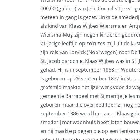
400,00 (gulden) van Jelle Cornelis Tjessin
meteen in gang is gezet. Links de smederi
als kind van Klaas Wijbes Wiersma en Antj
Wiersma-Mug zijn negen kinderen geboren; 
21-jarige leeftijd op zo’n zes mijl uit de
zijn reis van Larvick (Noorwegen) naar Del
St. Jacobiparochie. Klaas Wijbes was in St.
gehad. Hij is in september 1868 in Wouter
is geboren op 29 september 1837 in St. Jac
grofsmid maakte het ijzerwerk voor de wa
gemeente Barradeel met Sijmentje Jellesma
geboren maar die overleed toen zij nog ne
september 1886 werd hun zoon Klaas gebore
smederij met woonhuis heeft laten bouwen
en hij maakte ploegen die op een tentoon
gebruikt door de boeren Blanksma, Hasim