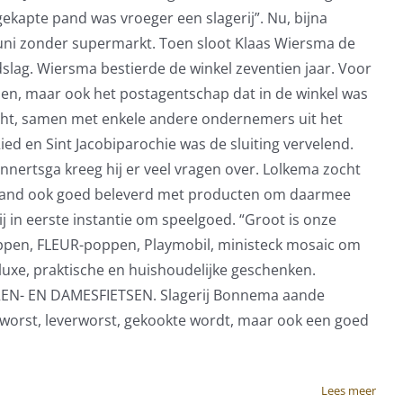
kapte pand was vroeger een slagerij”. Nu, bijna
f juni zonder supermarkt. Toen sloot Klaas Wiersma de
lag. Wiersma bestierde de winkel zeventien jaar. Voor
sen, maar ook het postagentschap dat in de winkel was
cht, samen met enkele andere ondernemers uit het
d en Sint Jacobiparochie was de sluiting vervelend.
nnertsga kreeg hij er veel vragen over. Lolkema zocht
enstand ook goed beleverd met producten om daarmee
ij in eerste instantie om speelgoed. “Groot is onze
oppen, FLEUR-poppen, Playmobil, ministeck mosaic om
luxe, praktische en huishoudelijke geschenken.
HEREN- EN DAMESFIETSEN. Slagerij Bonnema aande
worst, leverworst, gekookte wordt, maar ook een goed
Lees meer