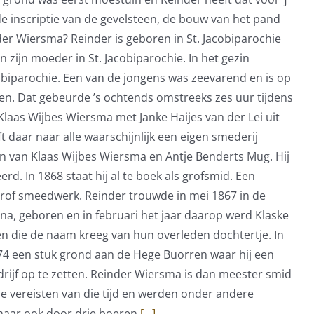
de inscriptie van de gevelsteen, de bouw van het pand
der Wiersma? Reinder is geboren in St. Jacobiparochie
zijn moeder in St. Jacobiparochie. In het gezin
cobiparochie. Een van de jongens was zeevarend en is op
nken. Dat gebeurde ’s ochtends omstreeks zes uur tijdens
 Klaas Wijbes Wiersma met Janke Haijes van der Lei uit
t daar naar alle waarschijnlijk een eigen smederij
in van Klaas Wijbes Wiersma en Antje Benderts Mug. Hij
d. In 1868 staat hij al te boek als grofsmid. Een
rof smeedwerk. Reinder trouwde in mei 1867 in de
na, geboren en in februari het jaar daarop werd Klaske
en die de naam kreeg van hun overleden dochtertje. In
874 een stuk grond aan de Hege Buorren waar hij een
rijf op te zetten. Reinder Wiersma is dan meester smid
e vereisten van die tijd en werden onder andere
 maar ook door drie boeren
[...]