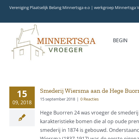
Ga
Vereniging Plaatselijk Belang Minnertsga e.o | werkgroep Minnertsga 
naar
inhoud
BEGIN
MEDIA
INVENTARIS
COLLECTIEBANK
ARCHIEFSTUKKEN
AUDIO
VERHALEN
VIDEO (FILM)
AANWINSTEN
Smederij Wiersma aan de Hege Buor
15
INWONERS 65+ IN
15 september 2018
|
0 Reacties
09, 2018
1979
Hege Buorren 24 was vroeger de smederij 
karakteristieke bomen die al op oude prent
smederij in 1874 is gebouwd. Onderstaand 
Wiersma (1837-1917) was de eerste eigenaa