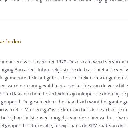
verleiden
meiinoar ien” van november 1978. Deze krant werd versprei
ging Barradeel. Inhoudelijk stelde de krant niet al te veel
e gemeente de krant gebruikte voor bekendmakingen en voor
deel werd de krant gevuld met advertenties van de versch
interklaas om hem te verleiden zijn inkopen te doen bij de 
eopend. De geschiedenis herhaald zich want het gaat eigen
inkel in Minnertsga” is de kop van het kleine artikeltje i
it bedrijf om liefst zoveel mogelijk van deze nieuwe buurtw
el geopend in Rottevalle, terwijl thans de SRV-zaak van de 