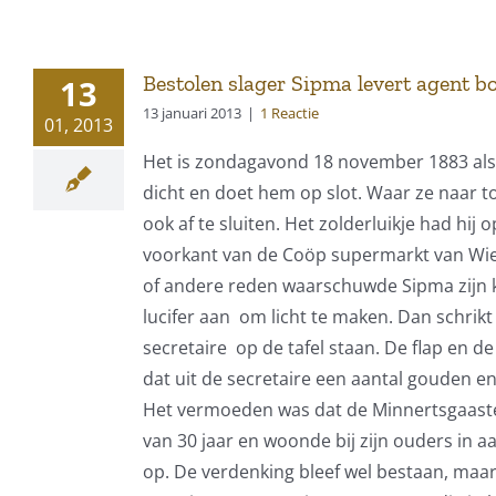
Bestolen slager Sipma levert agent b
13
13 januari 2013
|
1 Reactie
01, 2013
Het is zondagavond 18 november 1883 als 
dicht en doet hem op slot. Waar ze naar to
ook af te sluiten. Het zolderluikje had h
voorkant van de Coöp supermarkt van Wier
of andere reden waarschuwde Sipma zijn k
lucifer aan om licht te maken. Dan schrikt
secretaire op de tafel staan. De flap en d
dat uit de secretaire een aantal gouden en
Het vermoeden was dat de Minnertsgaaster S
van 30 jaar en woonde bij zijn ouders in aa
op. De verdenking bleef wel bestaan, maar 