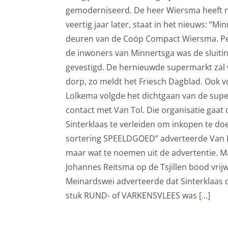
gemoderniseerd. De heer Wiersma heeft na
veertig jaar later, staat in het nieuws: “
deuren van de Coöp Compact Wiersma. Pers
de inwoners van Minnertsga was de sluitin
gevestigd. De hernieuwde supermarkt zal 
dorp, zo meldt het Friesch Dagblad. Ook 
Lolkema volgde het dichtgaan van de super
contact met Van Tol. Die organisatie gaa
Sinterklaas te verleiden om inkopen te doe
sortering SPEELDGOED” adverteerde Van D
maar wat te noemen uit de advertentie. Ma
Johannes Reitsma op de Tsjillen bood vr
Meinardswei adverteerde dat Sinterklaas
stuk RUND- of VARKENSVLEES was
[...]