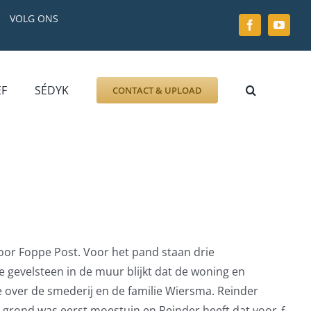
VOLG ONS
EF
SÉDYK
CONTACT & UPLOAD
ZOEK AFBEELDING
FOTO
DOCUMENT
GRAFZERK
ALLLES
or Foppe Post. Voor het pand staan drie
e gevelsteen in de muur blijkt dat de woning en
e over de smederij en de familie Wiersma. Reinder
l grond was eerst moestuin en Reinder heeft dat voor ƒ