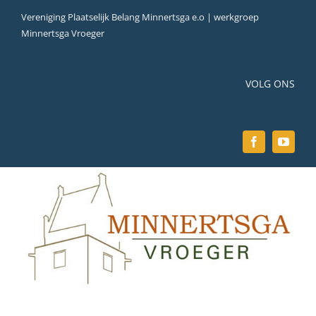
Ga
Vereniging Plaatselijk Belang Minnertsga e.o | werkgroep
naar
Minnertsga Vroeger
inhoud
VOLG ONS