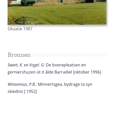
Situatie 1987
Bronnen
Swart, K. en Vogel. G:
De boerepleatsen en
gerniershuzen út it âlde Barradiel [oktober 1996]
Winsemius, P.B.:
Minnertsgea, bydrage ta syn
skiednis [ 1952]