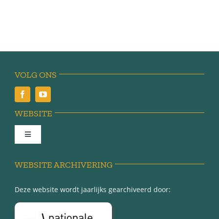
VOLG ONS
WEBSITE
Toggle
Navigation
Achter de schermen
WEBSITE ARCHIVERING
Deze website wordt jaarlijks gearchiveerd door:
Over Minnertsga