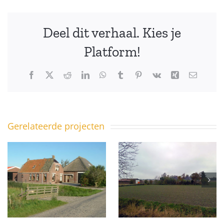
Deel dit verhaal. Kies je
Platform!
Facebook
X
Reddit
LinkedIn
WhatsApp
Tumblr
Pinterest
Vk
Xing
E-
mail
Gerelateerde projecten
Miedleane 19
Miedleane 17