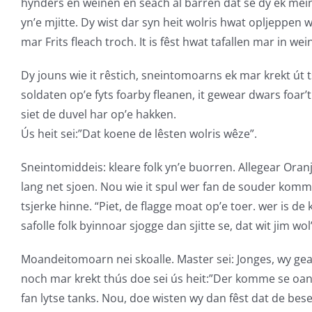
hynders en weinen en seach al barren dat se dy ek me
yn’e mjitte. Dy wist dar syn heit wolris hwat opljeppen
mar Frits fleach troch. It is fêst hwat tafallen mar in we
Dy jouns wie it rêstich, sneintomoarns ek mar krekt út t
soldaten op’e fyts foarby fleanen, it gewear dwars foar’
siet de duvel har op’e hakken.
Ús heit sei:”Dat koene de lêsten wolris wêze”.
Sneintomiddeis: kleare folk yn’e buorren. Allegear Oranj
lang net sjoen. Nou wie it spul wer fan de souder komm
tsjerke hinne. “Piet, de flagge moat op’e toer. wer is d
safolle folk byinnoar sjogge dan sjitte se, dat wit jim w
Moandeitomoarn nei skoalle. Master sei: Jonges, wy gea
noch mar krekt thús doe sei ús heit:”Der komme se oan, o
fan lytse tanks. Nou, doe wisten wy dan fêst dat de bese