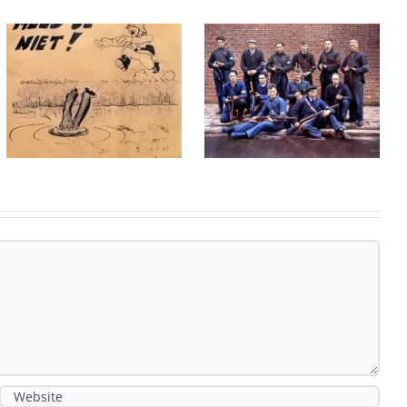
2-
len
minutenverhalen
Vrouw
concert 80
bevalt van
JIER
twintig
FRIJHEID
kinderen
(deel III)