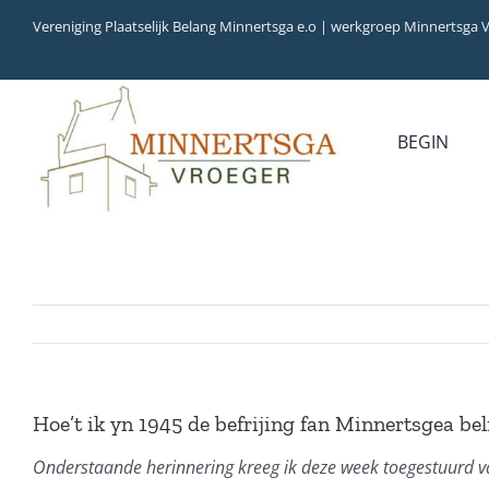
Ga
Vereniging Plaatselijk Belang Minnertsga e.o | werkgroep Minnertsga 
naar
inhoud
BEGIN
MEDIA
INVENTARIS
COLLECTIEBANK
ARCHIEFSTUKKEN
AUDIO
VERHALEN
VIDEO (FILM)
AANWINSTEN
INWONERS 65+ IN
1979
Hoe’t ik yn 1945 de befrijing fan Minnertsgea be
Onderstaande herinnering kreeg ik deze week toegestuurd va