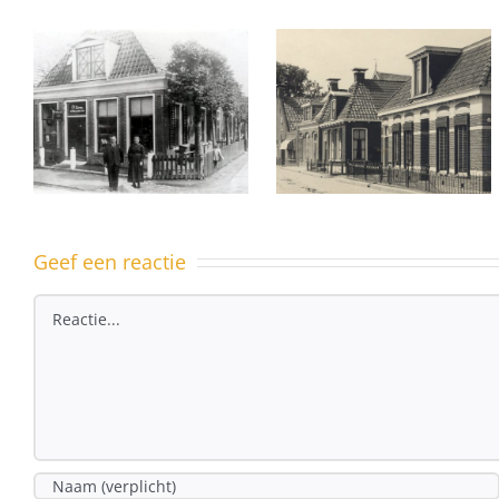
Ferniawei 10
– ook een
Uit het
pand met
dorpsarchief
geschiedenis
Geef een reactie
Reactie