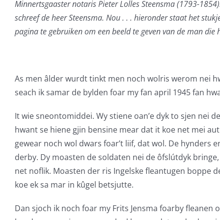
Minnertsgaaster notaris Pieter Lolles Steensma (1793-1854). 
schreef de heer Steensma. Nou . . . hieronder staat het stukj
pagina te gebruiken om een beeld te geven van de man die hi
As men âlder wurdt tinkt men noch wolris werom nei hwa
seach ik samar de bylden foar my fan april 1945 fan hw
It wie sneontomiddei. Wy stiene oan’e dyk to sjen nei d
hwant se hiene gjin bensine mear dat it koe net mei aut
gewear noch wol dwars foar’t liif, dat wol. De hynders
derby. Dy moasten de soldaten nei de ôfslútdyk bringe,
net noflik. Moasten der ris Ingelske fleantugen bopp
koe ek sa mar in kûgel betsjutte.
Dan sjoch ik noch foar my Frits Jensma foarby fleanen op