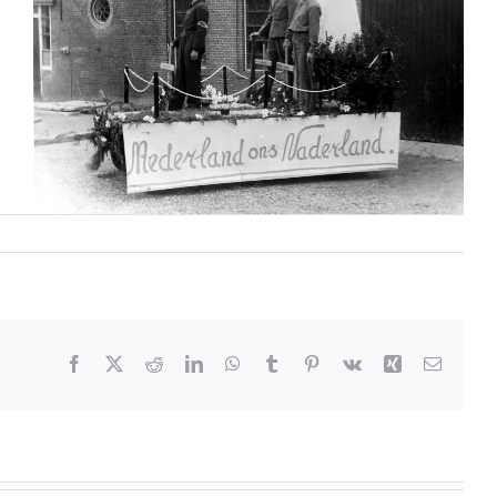
Facebook
X
Reddit
LinkedIn
WhatsApp
Tumblr
Pinterest
Vk
Xing
E-
mail