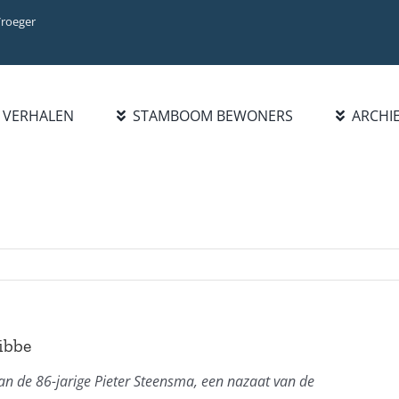
Vroeger
VERHALEN
STAMBOOM BEWONERS
ARCHI
BIBLIOTHEEK
INFO
ZOEK FAMILIE
BOEKENLIJST
INTRODUCTIE
PERSOON
PUBLICATIES
WAT IS NIEUW?
FAMILIENAAM
HANDELSREGISTER
STATISTIEKEN
BLADEREN DOOR
1921-1977
FAMILIENAMEN
BEROEPEN/NAMENLIJST
1928
libbe
n de 86-jarige Pieter Steensma, een nazaat van de