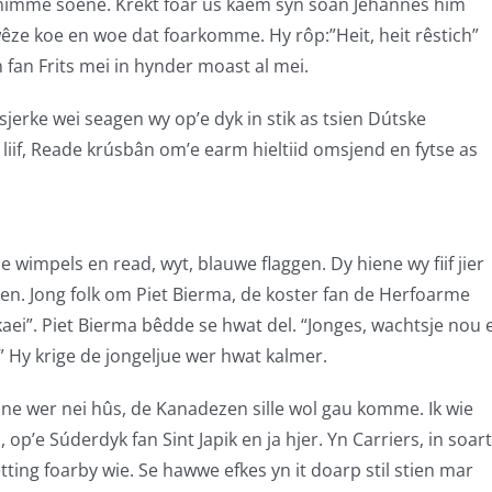
inimme soene. Krekt foar ús kaem syn soan Jehannes him
 wêze koe en woe dat foarkomme. Hy rôp:”Heit, heit rêstich”
in fan Frits mei in hynder moast al mei.
sjerke wei seagen wy op’e dyk in stik as tsien Dútske
t liif, Reade krúsbân om’e earm hieltiid omsjend en fytse as
e wimpels en read, wyt, blauwe flaggen. Dy hiene wy fiif jier
en. Jong folk om Piet Bierma, de koster fan de Herfoarme
e kaei”. Piet Bierma bêdde se hwat del. “Jonges, wachtsje no
ol” Hy krige de jongeljue wer hwat kalmer.
ne wer nei hûs, de Kanadezen sille wol gau komme. Ik wie
p’e Súderdyk fan Sint Japik en ja hjer. Yn Carriers, in soar
tting foarby wie. Se hawwe efkes yn it doarp stil stien mar