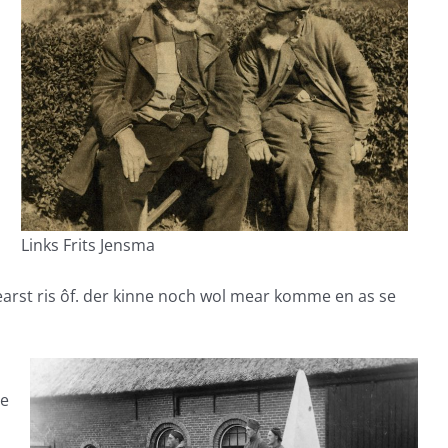
Links Frits Jensma
u earst ris ôf. der kinne noch wol mear komme en as se
te