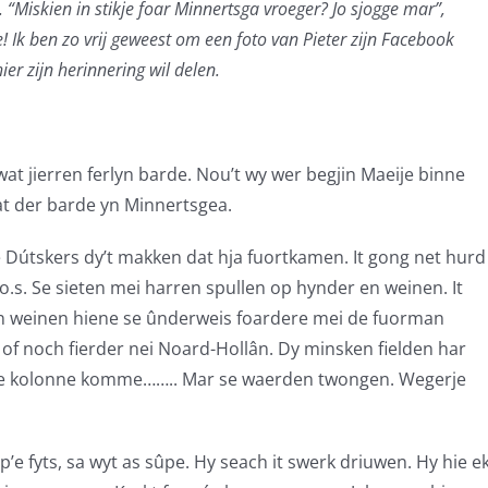
“Miskien in stikje foar Minnertsga vroeger? Jo sjogge mar”,
e! Ik ben zo vrij geweest om een foto van Pieter zijn Facebook
er zijn herinnering wil delen.
t jierren ferlyn barde. Nou’t wy wer begjin Maeije binne
at der barde yn Minnertsgea.
e Dútskers dy’t makken dat hja fuortkamen. It gong net hurd
o.s. Se sieten mei harren spullen op hynder en weinen. It
 en weinen hiene se ûnderweis foardere mei de fuorman
 of noch fierder nei Noard-Hollân. Dy minsken fielden har
e de kolonne komme…….. Mar se waerden twongen. Wegerje
’e fyts, sa wyt as sûpe. Hy seach it swerk driuwen. Hy hie e