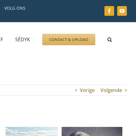
VOLG ONS
EF
SÉDYK
CONTACT & UPLOAD
ZOEK AFBEELDING
FOTO
DOCUMENT
GRAFZERK
Vorige
Volgende
ALLLES