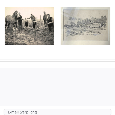
2-
minutenverha
Nieuws uit
concert 80
het
JIER
dorpsarchief
FRIJHEID
(deel IV)