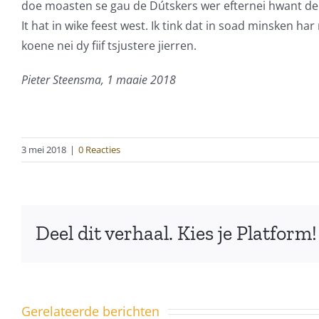
doe moasten se gau de Dútskers wer efternei hwant de k
It hat in wike feest west. Ik tink dat in soad minsken h
koene nei dy fiif tsjustere jierren.
Pieter Steensma, 1 maaie 2018
3 mei 2018
|
0 Reacties
Deel dit verhaal. Kies je Platform!
Gerelateerde berichten