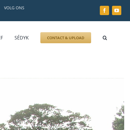
VOLG ONS
EF
SÉDYK
CONTACT & UPLOAD
ZOEK AFBEELDING
FOTO
DOCUMENT
GRAFZERK
ALLLES