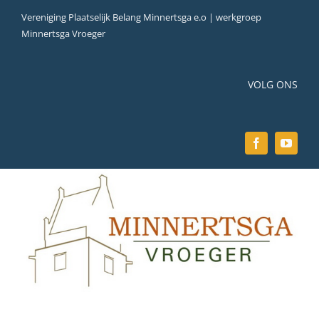
Ga
Vereniging Plaatselijk Belang Minnertsga e.o | werkgroep
naar
Minnertsga Vroeger
inhoud
VOLG ONS