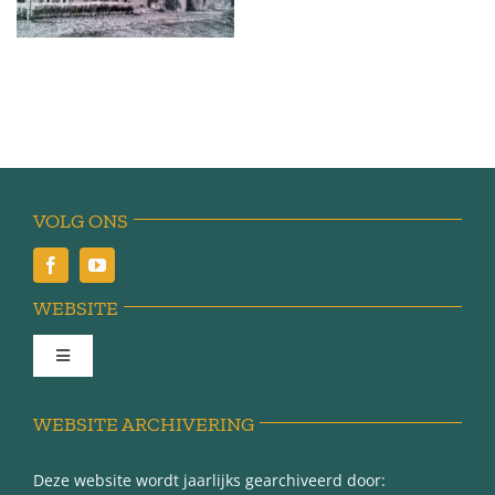
VOLG ONS
WEBSITE
Toggle
Navigation
Achter de schermen
WEBSITE ARCHIVERING
Deze website wordt jaarlijks gearchiveerd door:
Over Minnertsga