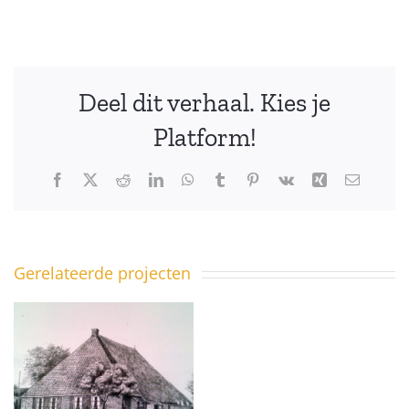
Deel dit verhaal. Kies je
Platform!
Facebook
X
Reddit
LinkedIn
WhatsApp
Tumblr
Pinterest
Vk
Xing
E-
mail
Gerelateerde projecten
e