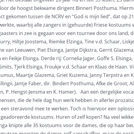
oor de hoogst bekwame dirigent Binnert Posthuma. Hiermee z
act gekomen tussen de NCRV en “God is mijn lied”, dat op 21
te, waarbij alle zangers in (gehuurde) Friese kostuums wa
asters in zee is gegaan voor een tournee door ons land, di
Burry, Hiltje Joostema, Riemke Elzinga, Tine v.d. Schaar, Lisk
Tine van Leeuwen, Piet Elsinga, Jantje Dijkstra, Gerrit Glaze
 en Feikje Elsinga. Derde rij: Cornelia Jager, Goffe S. Elsing
ts, Tjerk Elsinga, Froukje v.d. Schaar en Klaas de Haan. Vier
humus, Maartje Glazema, Griet Kuzema, Janny Terpstra en Kl
ingii, Jantje Faber, dir. Bindert Posthuma, Afke de Groot, Al
 P. Hengst-Jensma en K. Hamer). Aan een dergelijke vocale t
 mensen, die de hele dag hun werk hebben in allerlei prozaï
een steravond mee te werken. Toch is hiervoor een oplossi
 geadoreerde kostuums. Huren of zelf kopen? Na veel wikk
inga knipte alle 35 kostuums voor de dames, die op haar beur
mutsen moesten de dames zelf aanschaffen, maar de oori