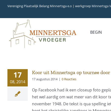
Ga
Vereniging Plaatselijk Belang Minnertsga e.o | werkgroep Minnertsga 
naar
inhoud
BEGIN
MEDIA
INVENTARIS
COLLECTIEBANK
ARCHIEFSTUKKEN
AUDIO
VERHALEN
VIDEO (FILM)
AANWINSTEN
Koor uit Minnertsga op tournee door 
17
INWONERS 65+ IN
17 augustus 2014
|
0 Reacties
08, 2014
1979
Op Facebook had ik een closeup foto gepl
het wel aardig om wat meer van dit koor 
november 1948. De tekst is qua spelling ie
heet het christelijke zangkoor in Minnerts