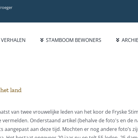
Vroeger
VERHALEN
STAMBOOM BEWONERS
ARCHI
BIBLIOTHEEK
INFO
ZOEK FAMILIE
BOEKENLIJST
INTRODUCTIE
PERSOON
PUBLICATIES
WAT IS NIEUW?
FAMILIENAAM
HANDELSREGISTER
STATISTIEKEN
BLADEREN DOOR
het land
1921-1977
FAMILIENAMEN
BEROEPEN/NAMENLIJST
1928
aatst van twee vrouwelijke leden van het koor de Fryske S
te vermelden. Onderstaand artikel (behalve de foto's en de
ts aangepast aan deze tijd. Mochten er nog andere foto’s zijn
ga. Het bestaat ongeveer 20 jaar nu en telt 55 leden, 25 da