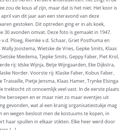
ou de kous af zijn, maar dat is het niet. Het koor is
 april van dit jaar aan een steravond van deze
ren gestoken. Dit optreden ging er in als koek,
e 30 avonden omvat. Deze foto is gemaakt in 1947.
je v.d. Ploeg, Riemke v.d. Schaar, Griet Posthuma en
ma, Wally Joostema, Wietske de Vries, Gepke Smits, Klaas
a, Sietske Miedema, Tjepke Smits, Geppy Faber, Piet Krol,
de rij: Idske Wijnja, Betje Wijngaarden, Eke Dijkstra,
aske Norder. Voorste rij: Klaske Faber, Kobus Faber,
e Traivaille, Pietje Jensma, Klaas Hamer, Trynke Elsinga
rektocht zit onnoemlijk veel vast. In de eerste plaats
sche beroepen en er maar niet zo maar eventjes uit
ng gevonden, wat al een kranig organisatiestukje mag
en en wegen besloot men de kostuums te kopen, in
t haar spullen in elkaar stikten. Elke heer werd door
jzers
[...]