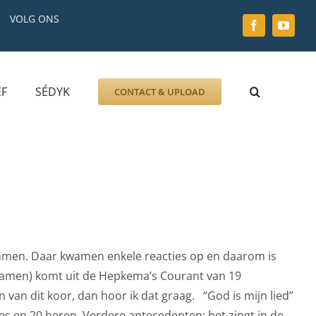
VOLG ONS
EF
SÉDYK
CONTACT & UPLOAD
ZOEK AFBEELDING
FOTO
DOCUMENT
GRAFZERK
ALLLES
timmen. Daar kwamen enkele reacties op en daarom is
 namen) komt uit de Hepkema’s Courant van 19
 van dit koor, dan hoor ik dat graag. “God is mijn lied”
mes en 20 heren. Verdere antecedenten: het zingt in de