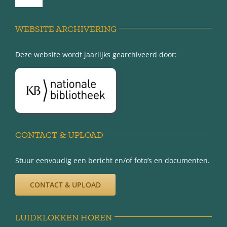
Toggle
Navigation
Achter de schermen
WEBSITE ARCHIVERING
Deze website wordt jaarlijks gearchiveerd door:
Over Minnertsga
Disclaimer
Privacy-verklaring
CONTACT & UPLOAD
Stuur eenvoudig een bericht en/of foto’s en documenten.
CONTACT & UPLOAD
LUIDKLOKKEN HOREN