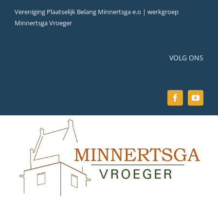
Ga
Vereniging Plaatselijk Belang Minnertsga e.o | werkgroep
naar
Minnertsga Vroeger
inhoud
VOLG ONS