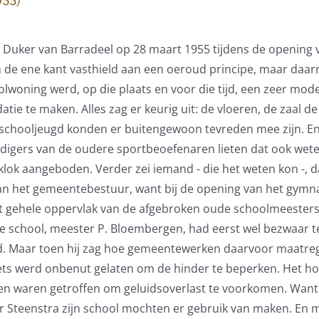
r J. Duker van Barradeel op 28 maart 1955 tijdens de openi
de ene kant vasthield aan een oeroud principe, maar daarna
lwoning werd, op die plaats en voor die tijd, een zeer mo
 te maken. Alles zag er keurig uit: de vloeren, de zaal d
schooljeugd konden er buitengewoon tevreden mee zijn. En . 
digers van de oudere sportbeoefenaren lieten dat ook wete
ok aangeboden. Verder zei iemand - die het weten kon -, 
an het gemeentebestuur, want bij de opening van het gymn
 gehele oppervlak van de afgebroken oude schoolmeester
e school, meester P. Bloembergen, had eerst wel bezwaar t
id. Maar toen hij zag hoe gemeentewerken daarvoor maatre
s werd onbenut gelaten om de hinder te beperken. Het hoofd
elen waren getroffen om geluidsoverlast te voorkomen. Wa
r Steenstra zijn school mochten er gebruik van maken. En 