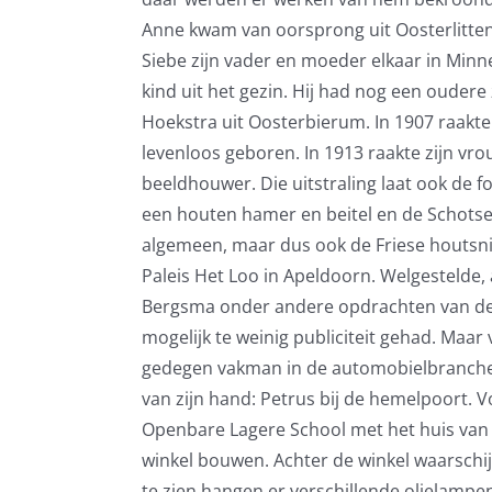
Anne kwam van oorsprong uit Oosterlitten
Siebe zijn vader en moeder elkaar in Minn
kind uit het gezin. Hij had nog een ouder
Hoekstra uit Oosterbierum. In 1907 raakte
levenloos geboren. In 1913 raakte zijn v
beeldhouwer. Die uitstraling laat ook de f
een houten hamer en beitel en de Schotse Co
algemeen, maar dus ook de Friese houtsni
Paleis Het Loo in Apeldoorn. Welgestelde,
Bergsma onder andere opdrachten van de fam
mogelijk te weinig publiciteit gehad. Maar
gedegen vakman in de automobielbranche t
van zijn hand: Petrus bij de hemelpoort.
Openbare Lagere School met het huis van 
winkel bouwen. Achter de winkel waarschijn
te zien hangen er verschillende olielampe