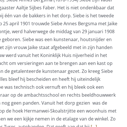
ster Aaltje Sijbes Faber. Het is niet ondenkbaar dat
j één van de bakkers in het dorp. Siebe is het tweede
Op 25 april 1901 trouwde Siebe Annes Bergsma met Jaike
oontje, werd halverwege de middag van 29 januari 1908
e geboren. Siebe was een kunstenaar, houtsnijder en
t zijn vrouw Jaike staat afgebeeld met in zijn handen
uw werd vanuit het Koninklijk Huis nijverheid in het
acht om versieringen aan te brengen aan een kast op
van de getalenteerde kunstenaar gezet. Zo kreeg Siebe
 bleef hij bescheiden en heeft hij uiteindelijk
ebe was technisch ook vernuft en hij bleek ook een
s leraar op de ambachtsschool en rechts beeldhouwwerk
na nog geen panden. Vanuit het dorp gezien was de
 op de hoek Hermanwei-Skoalstrjitte een woonhuis met
nen we een kijkje nemen in de etalage van de winkel. Zo
s Tyres, autobanden. Dat geeft aan dat hij
[...]