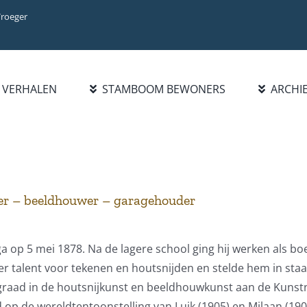
Vroeger
VERHALEN
STAMBOOM BEWONERS
ARCHI
BIBLIOTHEEK
INFO
ZOEK FAMILIE
BOEKENLIJST
INTRODUCTIE
PERSOON
PUBLICATIES
WAT IS NIEUW?
FAMILIENAAM
HANDELSREGISTER
STATISTIEKEN
BLADEREN DOOR
der – beeldhouwer – garagehouder
1921-1977
FAMILIENAMEN
BEROEPEN/NAMENLIJST
1928
op 5 mei 1878. Na de lagere school ging hij werken als boe
der talent voor tekenen en houtsnijden en stelde hem in sta
raad in de houtsnijkunst en beeldhouwkunst aan de Kunstni
p de wereldtentoonstelling van Luik (1905) en Milaan (1906