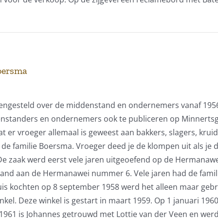
Boersma
engesteld over de middenstand en ondernemers vanaf 1956 to
nstanders en ondernemers ook te publiceren op Minnertsga vr
er vroeger allemaal is geweest aan bakkers, slagers, kru
 de familie Boersma. Vroeger deed je de klompen uit als je d
e zaak werd eerst vele jaren uitgeoefend op de Hermanawe
 pand aan de Hermanawei nummer 6. Vele jaren had de famili
s kochten op 8 september 1958 werd het alleen maar gebru
inkel. Deze winkel is gestart in maart 1959. Op 1 januari 1
961 is Johannes getrouwd met Lottie van der Veen en werden