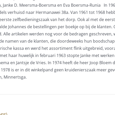
, Janke D. Meersma-Boersma en Eva Boersma-Runia In 1961
s verhuisd naar Hermanawei 38a. Van 1961 tot 1968 hebbe
 eerste zelfbedieningszaak van het dorp. Ook al met de eers
aalde Johannes de bestellingen per boekje op bij de klant
. Alle artikelen werden nog voor de bedragen geschreven, wat
de namen van de klanten, die doordeweeks hun boodschappe
ische kassa en werd het assortiment flink uitgebreid, voora
met haar huwelijk in februari 1963 stopte Janke met werke
innema en Jantsje de Vries. In 1974 heeft de heer Joop Blo
1978 is er in dit winkelpand geen kruidenierszaak meer geve
en, Minnertsga.
955)