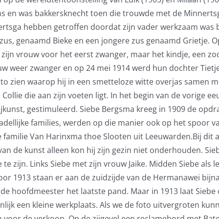
s en was bakkersknecht toen die trouwde met de Minnertsgaa
ertsga hebben getroffen doordat zijn vader werkzaam was bi
e zus, genaamd Bieke en een jongere zus genaamd Grietje. 
 zijn vrouw voor het eerst zwanger, maar het kindje, een z
rouw weer zwanger en op 24 mei 1914 werd hun dochter Tietj
oto zien waarop hij in een smetteloze witte overjas samen me
llie die aan zijn voeten ligt. In het begin van de vorige ee
jkunst, gestimuleerd. Siebe Bergsma kreeg in 1909 de opdr
 adellijke families, werden op die manier ook op het spoor 
ilie Van Harinxma thoe Slooten uit Leeuwarden.Bij dit alles
 van de kunst alleen kon hij zijn gezin niet onderhouden. Si
e zijn. Links Siebe met zijn vrouw Jaike. Midden Siebe al
 Voor 1913 staan er aan de zuidzijde van de Hermanawei bij
de hoofdmeester het laatste pand. Maar in 1913 laat Siebe
lijk een kleine werkplaats. Als we de foto uitvergroten kun
n voor de verkoop. Op de zijgevel een reclamebord met Bate