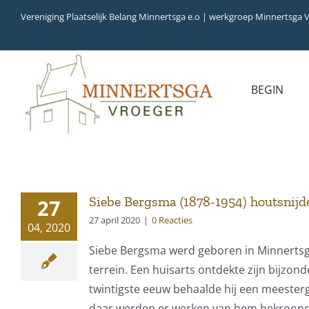
Ga
Vereniging Plaatselijk Belang Minnertsga e.o | werkgroep Minnertsga 
naar
inhoud
BEGIN
MEDIA
INVENTARIS
COLLECTIEBANK
ARCHIEFSTUKKEN
AUDIO
VERHALEN
VIDEO (FILM)
AANWINSTEN
Siebe Bergsma (1878-1954) houtsnij
27
INWONERS 65+ IN
27 april 2020
|
0 Reacties
04, 2020
1979
Siebe Bergsma werd geboren in Minnertsga 
terrein. Een huisarts ontdekte zijn bijzon
twintigste eeuw behaalde hij een meesterg
daar werden er werken van hem bekroond o