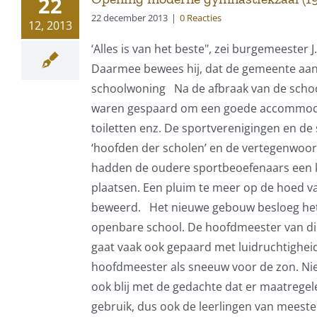
22
22 december 2013
|
0 Reacties
12, 2013
‘Alles is van het beste", zei burgemeeste
Daarmee bewees hij, dat de gemeente aan 
schoolwoning Na de afbraak van de schoo
waren gespaard om een goede accommodatie
toiletten enz. De sportverenigingen en de 
‘hoofden der scholen’ en de vertegenwoor
hadden de oudere sportbeoefenaars een kl
plaatsen. Een pluim te meer op de hoed v
beweerd. Het nieuwe gebouw besloeg het
openbare school. De hoofdmeester van di
gaat vaak ook gepaard met luidruchtighe
hoofdmeester als sneeuw voor de zon. Niet
ook blij met de gedachte dat er maatreg
gebruik, dus ook de leerlingen van meeste