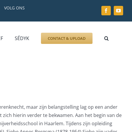
VOLG ONS
EF
SÉDYK
CONTACT & UPLOAD
ZOEK AFBEELDING
FOTO
DOCUMENT
GRAFZERK
ALLLES
renknecht, maar zijn belangstelling lag op een ander
at zich hierin verder te bekwamen. Aan het begin van de
jverheidsschool in Haarlem. Tijdens zijn opleiding
). Siebe Annes Bergsma (1878-1954) Siebe zijn vader