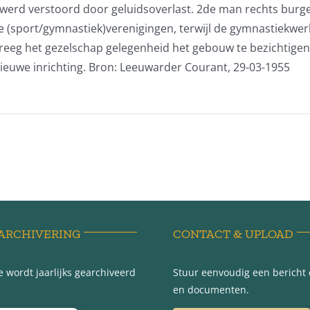
ool werd verstoord door geluidsoverlast. 2de man recht
e (sport/gymnastiek)verenigingen, terwijl de gymnastiekwe
reeg het gezelschap gelegenheid het gebouw te bezichtigen.
ieuwe inrichting. Bron: Leeuwarder Courant, 29-03-1955
ARCHIVERING
CONTACT & UPLOAD
 wordt jaarlijks gearchiveerd
Stuur eenvoudig een bericht e
en documenten.