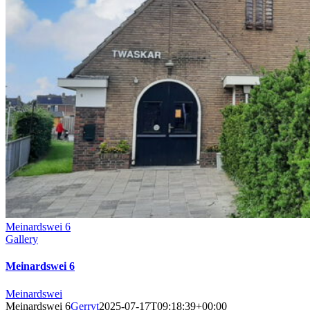
Meinardswei 6
Gallery
Meinardswei 6
Meinardswei
Meinardswei 6
Gerryt
2025-07-17T09:18:39+00:00