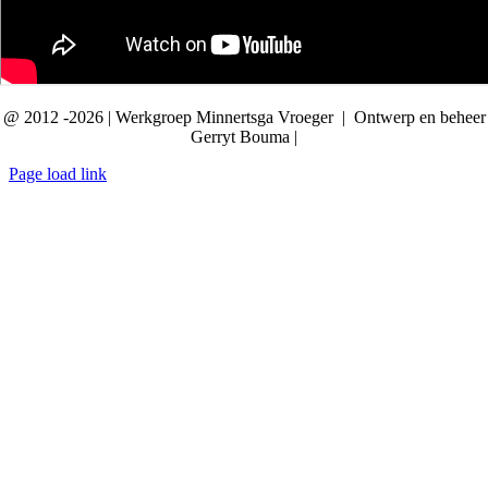
@ 2012 -2026 | Werkgroep Minnertsga Vroeger | Ontwerp en beheer
Gerryt Bouma |
Page load link
Ga
naar
de
bovenkant