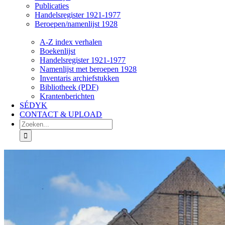
Publicaties
Handelsregister 1921-1977
Beroepen/namenlijst 1928
A-Z index verhalen
Boekenlijst
Handelsregister 1921-1977
Namenlijst met beroepen 1928
Inventaris archiefstukken
Bibliotheek (PDF)
Krantenberichten
SÉDYK
CONTACT & UPLOAD
Zoeken
naar: