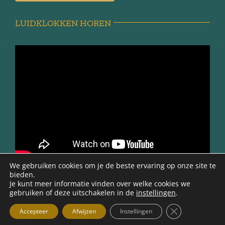
LUIDKLOKKEN HOREN
We gebruiken cookies om je de beste ervaring op onze site te
bieden.
Je kunt meer informatie vinden over welke cookies we
gebruiken of deze uitschakelen in de
instellingen
.
@ 2012 -2026 | Werkgroep Minnertsga Vroeger | Ontwerp en
beheer Gerryt Bouma |
Sluit AVG/GDPR
Accepteer
Afwijzen
Instellingen