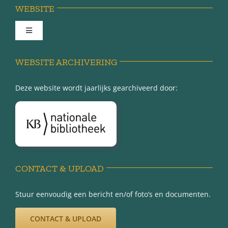
WEBSITE
Toggle
Navigation
Achter de schermen
WEBSITE ARCHIVERING
Deze website wordt jaarlijks gearchiveerd door:
Over Minnertsga
Disclaimer
Privacy-verklaring
CONTACT & UPLOAD
Stuur eenvoudig een bericht en/of foto’s en documenten.
CONTACT & UPLOAD