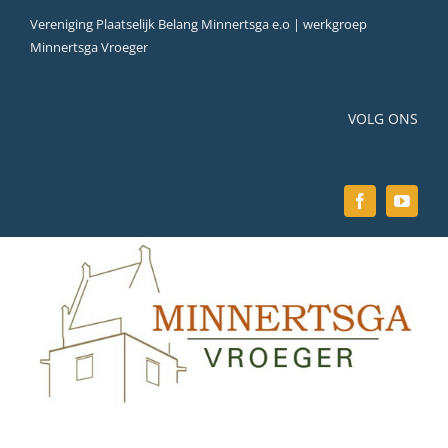
Ga
Vereniging Plaatselijk Belang Minnertsga e.o | werkgroep
naar
Minnertsga Vroeger
inhoud
VOLG ONS