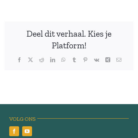
Deel dit verhaal. Kies je
Platform!
Facebook
X
Reddit
LinkedIn
WhatsApp
Tumblr
Pinterest
Vk
Xing
E-
mail
VOLG ONS