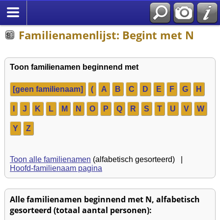
Familienamenlijst: Begint met N
Toon familienamen beginnend met
[geen familienaam]
(
A
B
C
D
E
F
G
H
I
J
K
L
M
N
O
P
Q
R
S
T
U
V
W
Y
Z
Toon alle familienamen
(alfabetisch gesorteerd) |
Hoofd-familienaam pagina
Alle familienamen beginnend met N, alfabetisch
gesorteerd (totaal aantal personen):