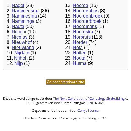
1.
Nagel
(28)
13.
Noorda
(16)
2.
Nammensma
(36)
14.
Noordenbos
(8)
3.
Nammesma
(14)
15.
Noordenbroek
(9)
4.
Namminga
(3)
16.
Noorderbroek
(1)
5.
Nauta
(50)
17.
Noordmans
(1)
6.
Nicolai
(10)
18.
Noordstra
(7)
7.
Nicolay
(3)
19.
Norbruis
(113)
8.
Nieuwhof
(4)
20.
Norder
(74)
9.
Nieuwland
(2)
21.
Nota
(1)
10.
Nijdam
(1)
22.
Notten
(1)
11.
Nijholt
(2)
23.
Nouta
(7)
12.
Nijp
(1)
24.
Nutma
(9)
Ga naar standaard site
Deze site werd aangemaakt door
The Next Generation of Genealogy Sitebuilding
v.
13.1.1, geschreven door Darrin Lythgoe © 2001-2026.
Gegevens onderhouden door
Gerryt Bouma
.
The Next Generation of Genealogy Sitebuilding, v.13.1