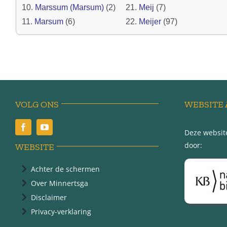
10.
Marssum (Marsum)
(2)
21.
Meij
(7)
11.
Marsum
(6)
22.
Meijer
(97)
VOLG ONS
WEBSITE 
Deze website
door:
WEBSITE
Achter de schermen
Over Minnertsga
Disclaimer
Privacy-verklaring