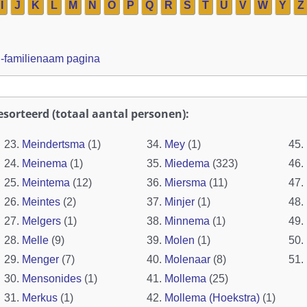
I
J
K
L
M
N
O
P
Q
R
S
T
U
V
W
Y
Z
-familienaam pagina
sorteerd (totaal aantal personen):
23.
Meindertsma
(1)
34.
Mey
(1)
45.
24.
Meinema
(1)
35.
Miedema
(323)
46.
25.
Meintema
(12)
36.
Miersma
(11)
47.
26.
Meintes
(2)
37.
Minjer
(1)
48.
27.
Melgers
(1)
38.
Minnema
(1)
49.
28.
Melle
(9)
39.
Molen
(1)
50.
29.
Menger
(7)
40.
Molenaar
(8)
51.
30.
Mensonides
(1)
41.
Mollema
(25)
31.
Merkus
(1)
42.
Mollema (Hoekstra)
(1)