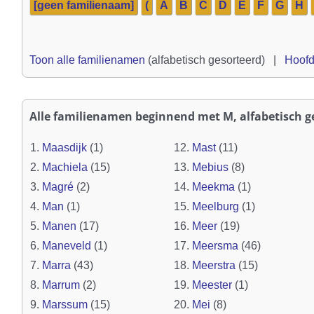
[geen familienaam]
(
A
B
C
D
E
F
G
H
Toon alle familienamen
(alfabetisch gesorteerd) |
Hoofd
Alle familienamen beginnend met M, alfabetisch ge
1.
Maasdijk
(1)
12.
Mast
(11)
2.
Machiela
(15)
13.
Mebius
(8)
3.
Magré
(2)
14.
Meekma
(1)
4.
Man
(1)
15.
Meelburg
(1)
5.
Manen
(17)
16.
Meer
(19)
6.
Maneveld
(1)
17.
Meersma
(46)
7.
Marra
(43)
18.
Meerstra
(15)
8.
Marrum
(2)
19.
Meester
(1)
9.
Marssum
(15)
20.
Mei
(8)