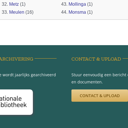
32.
Metz
(1)
43.
Mollinga
(1)
33.
Meulen
(16)
44.
Monsma
(1)
ARCHIVERING
CONTACT & UPLOAD
 wordt jaarlijks gearchiveerd
Stuur eenvoudig een bericht e
en documenten.
CONTACT & UPLOAD