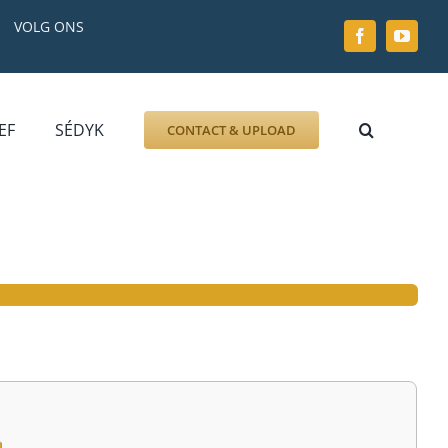
VOLG ONS
EF
SÉDYK
CONTACT & UPLOAD
ZOEK AFBEELDING
FOTO
DOCUMENT
GRAFZERK
ALLLES