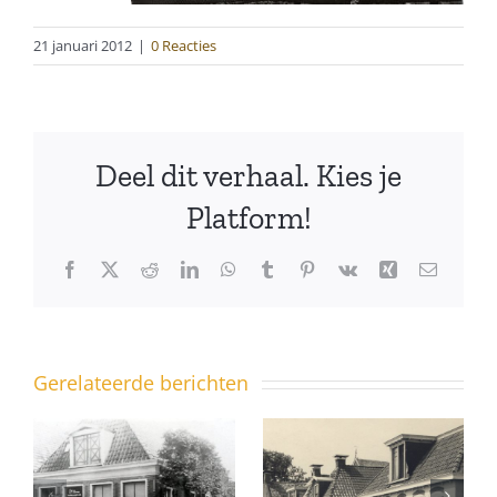
21 januari 2012
|
0 Reacties
Deel dit verhaal. Kies je
Platform!
Facebook
X
Reddit
LinkedIn
WhatsApp
Tumblr
Pinterest
Vk
Xing
E-
mail
Gerelateerde berichten
Ferniawei
10 – ook