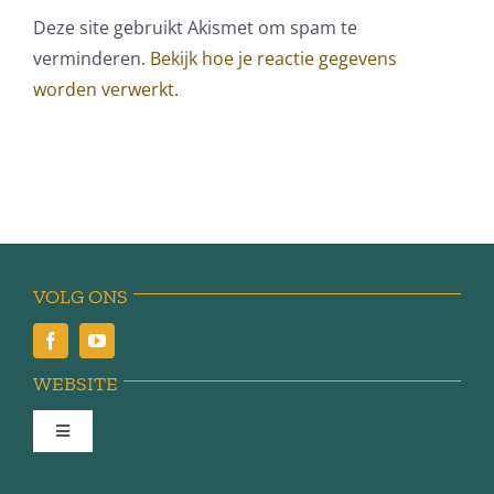
Deze site gebruikt Akismet om spam te
verminderen.
Bekijk hoe je reactie gegevens
worden verwerkt
.
VOLG ONS
WEBSITE
Toggle
Navigation
Achter de schermen