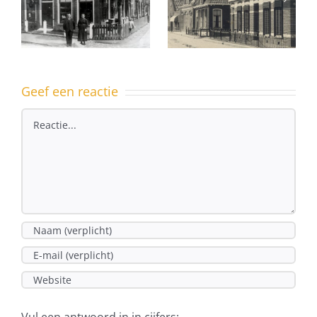
Uit het
een pand
dorpsarchief
met
geschiedenis
Geef een reactie
Reactie