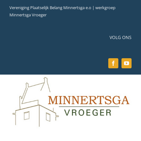
Ga
Vereniging Plaatselijk Belang Minnertsga e.o | werkgroep
naar
Minnertsga Vroeger
inhoud
VOLG ONS