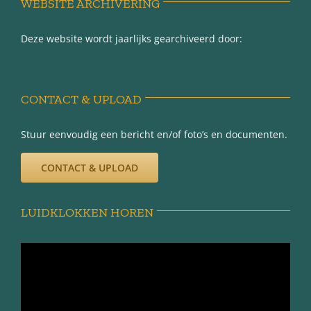
WEBSITE ARCHIVERING
Deze website wordt jaarlijks gearchiveerd door:
Over Minnertsga
Disclaimer
CONTACT & UPLOAD
Privacy-verklaring
Stuur eenvoudig een bericht en/of foto’s en documenten.
CONTACT & UPLOAD
LUIDKLOKKEN HOREN