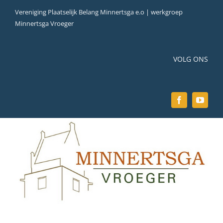
Ga
Vereniging Plaatselijk Belang Minnertsga e.o | werkgroep
naar
Minnertsga Vroeger
inhoud
VOLG ONS