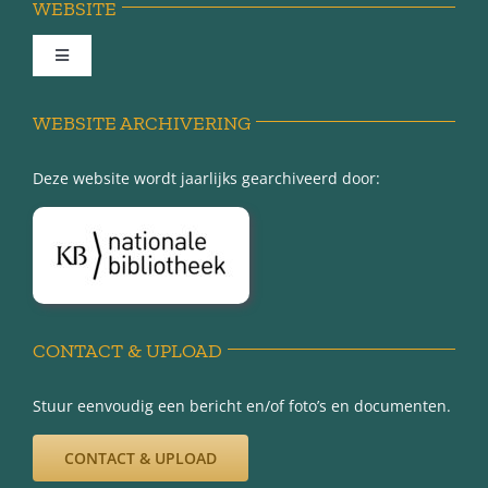
WEBSITE
Toggle
Navigation
Achter de schermen
WEBSITE ARCHIVERING
Deze website wordt jaarlijks gearchiveerd door:
Over Minnertsga
Disclaimer
Privacy-verklaring
CONTACT & UPLOAD
Stuur eenvoudig een bericht en/of foto’s en documenten.
CONTACT & UPLOAD