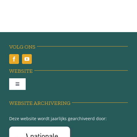
VOLG ONS
WEBSITE
Toggle
Navigation
Achter de schermen
WEBSITE ARCHIVERING
Deze website wordt jaarlijks gearchiveerd door:
Over Minnertsga