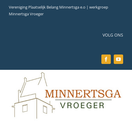
Ga
Vereniging Plaatselijk Belang Minnertsga e.o | werkgroep
naar
Minnertsga Vroeger
inhoud
VOLG ONS