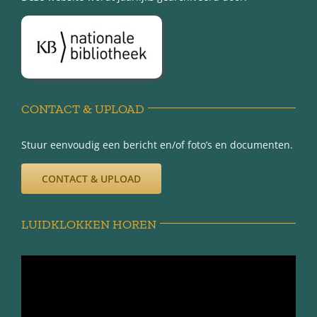
Over Minnertsga
Disclaimer
Privacy-verklaring
CONTACT & UPLOAD
Stuur eenvoudig een bericht en/of foto’s en documenten.
CONTACT & UPLOAD
LUIDKLOKKEN HOREN