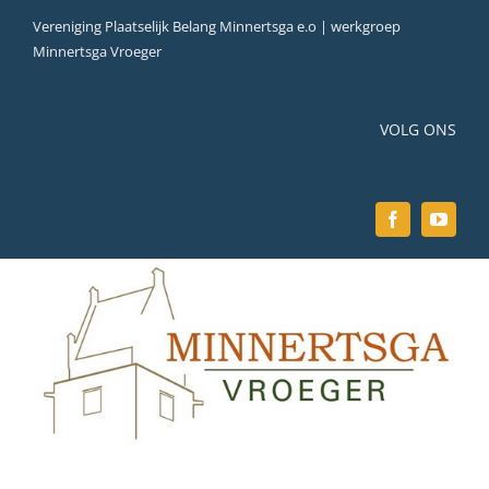
Ga
Vereniging Plaatselijk Belang Minnertsga e.o | werkgroep
naar
Minnertsga Vroeger
inhoud
VOLG ONS