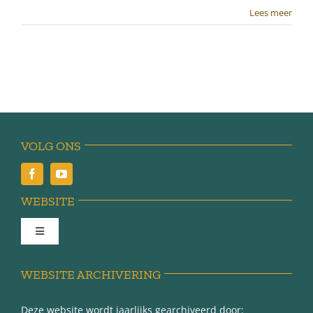
Lees meer
VOLG ONS
WEBSITE
Toggle
Navigation
Achter de schermen
WEBSITE ARCHIVERING
Deze website wordt jaarlijks gearchiveerd door: