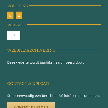
VOLG ONS
WEBSITE
Toggle
Navigation
Achter de schermen
WEBSITE ARCHIVERING
Deze website wordt jaarlijks gearchiveerd door:
Over Minnertsga
Disclaimer
CONTACT & UPLOAD
Privacy-verklaring
Stuur eenvoudig een bericht en/of foto’s en documenten.
CONTACT & UPLOAD