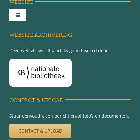
WEBSITE
Toggle
Navigation
Achter de schermen
WEBSITE ARCHIVERING
Deze website wordt jaarlijks gearchiveerd door:
Over Minnertsga
Disclaimer
Privacy-verklaring
CONTACT & UPLOAD
Stuur eenvoudig een bericht en/of foto’s en documenten.
CONTACT & UPLOAD