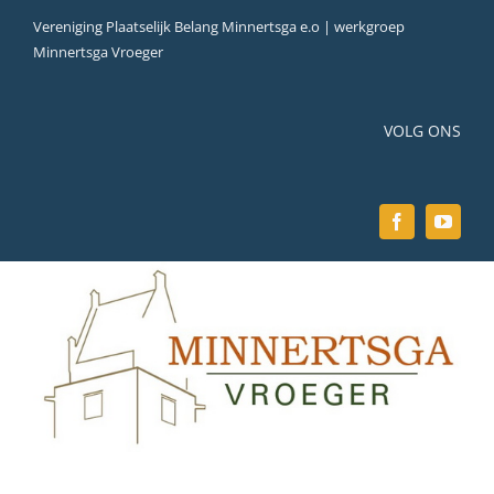
Ga
Vereniging Plaatselijk Belang Minnertsga e.o | werkgroep
naar
Minnertsga Vroeger
inhoud
VOLG ONS