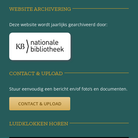
Achter de schermen
WEBSITE ARCHIVERING
Deze website wordt jaarlijks gearchiveerd door:
Over Minnertsga
Disclaimer
Privacy-verklaring
CONTACT & UPLOAD
Stuur eenvoudig een bericht en/of foto’s en documenten.
CONTACT & UPLOAD
LUIDKLOKKEN HOREN