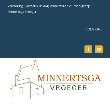
Ga
Vereniging Plaatselijk Belang Minnertsga e.o | werkgroep
naar
Minnertsga Vroeger
inhoud
VOLG ONS