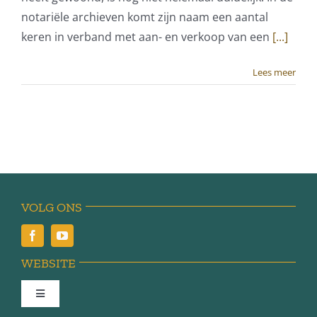
notariële archieven komt zijn naam een aantal
keren in verband met aan- en verkoop van een
[...]
Lees meer
VOLG ONS
WEBSITE
Toggle
Navigation