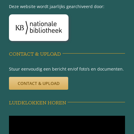
Deze website wordt jaarlijks gearchiveerd door:
Over Minnertsga
Disclaimer
Privacy-verklaring
CONTACT & UPLOAD
Stuur eenvoudig een bericht en/of foto’s en documenten.
CONTACT & UPLOAD
LUIDKLOKKEN HOREN