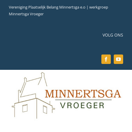
Ga
Vereniging Plaatselijk Belang Minnertsga e.o | werkgroep
naar
Minnertsga Vroeger
inhoud
VOLG ONS