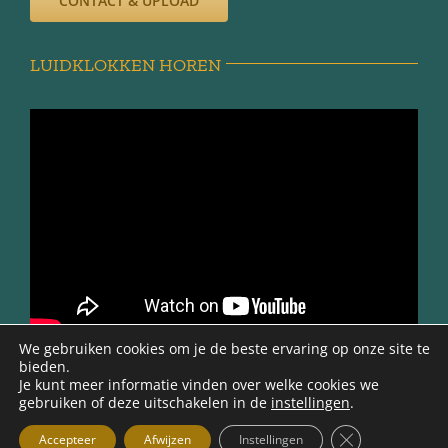
CONTACT & UPLOAD
LUIDKLOKKEN HOREN
We gebruiken cookies om je de beste ervaring op onze site te
bieden.
Je kunt meer informatie vinden over welke cookies we
gebruiken of deze uitschakelen in de
instellingen
.
@ 2012 -2026 | Werkgroep Minnertsga Vroeger | Ontwerp en
beheer Gerryt Bouma |
Sluit AVG/GDPR
Accepteer
Afwijzen
Instellingen