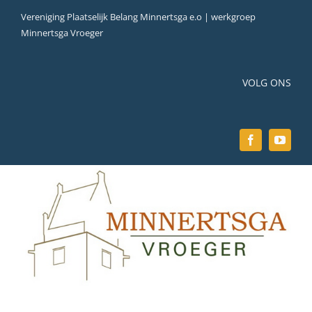
Ga
Vereniging Plaatselijk Belang Minnertsga e.o | werkgroep
naar
Minnertsga Vroeger
inhoud
VOLG ONS