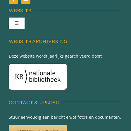
WEBSITE
Toggle
Navigation
Achter de schermen
WEBSITE ARCHIVERING
Deze website wordt jaarlijks gearchiveerd door:
Over Minnertsga
Disclaimer
Privacy-verklaring
CONTACT & UPLOAD
Stuur eenvoudig een bericht en/of foto’s en documenten.