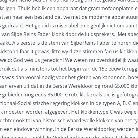
krijgen. Thuis heb ik een apparaat dat grammofoonplaten en
 zetten naar een bestand dat we met de moderne apparatuu
ijs gedraaid. Het geluid is miserabel en eigenlijk niet om a
van Sijbe Reins Faber klonk door de luidsprekers. Met spec
kt. Als eerste is de stem van Sijbe Reins Faber te horen die
Bidstond foar it gewas, litte wy dizze stimmen fan ús klokken
hsgeweld; God wês ús genedich! We weten nu overduidelijk
ruik dat als minstens tot het begin van de 15e eeuw terugga
ns was dan vooral nodig voor het gieten van kanonnen, hoew
aan ervan uit dat in de Eerste Wereldoorlog rond 65.000 
e gebieden nog eens 35.000. Grote klok zoals die is gefotogr
onaal-Socialistische regering klokken in de typen A, B, C e
ijk moesten worden afgegeven. Het klokkentype C was twijfel
hter ook tal van historisch waardevolle klokken van het ty
 een eindoverwinning. In de Eerste Wereldoorlog werden in 
khoven ingezameld. In Nederland kwam de adjunct-Rijksin