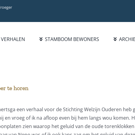
Vroeger
VERHALEN
STAMBOOM BEWONERS
ARCHI
BIBLIOTHEEK
INFO
ZOEK FAMILIE
BOEKENLIJST
INTRODUCTIE
PERSOON
PUBLICATIES
WAT IS NIEUW?
FAMILIENAAM
HANDELSREGISTER
STATISTIEKEN
BLADEREN DOOR
er te horen
1921-1977
FAMILIENAMEN
BEROEPEN/NAMENLIJST
1928
innertsga een verhaal voor de Stichting Welzijn Ouderen he
en vroeg of ik na afloop even bij hem langs wou komen. Hij wi
onplaten zien waarop het geluid van de oude torenklokken
raag van Neno was of ik ook kans zag om het geluid van de