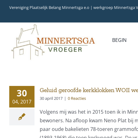
Ga
Vereniging Plaatselijk Belang Minnertsga e.o | werkgroep Minnertsga 
naar
inhoud
BEGIN
MEDIA
INVENTARIS
COLLECTIEBANK
ARCHIEFSTUKKEN
AUDIO
VERHALEN
VIDEO (FILM)
AANWINSTEN
Geluid geroofde kerkklokken WOII we
30
INWONERS 65+ IN
30 april 2017
|
0 Reacties
04, 2017
1979
Volgens mij was het in 2015 toen ik in M
bewoners. Na afloop kwam Neno Plat bij mij 
paar oude bakelieten 78-toeren grammofo
(1893-1968) die toen kerkvoogd was. De v