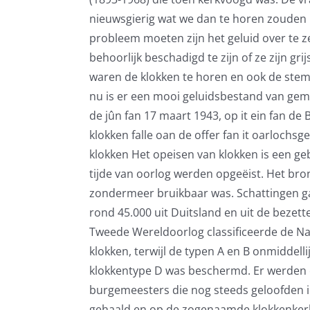
nieuwsgierig wat we dan te horen zouden 
probleem moeten zijn het geluid over te
behoorlijk beschadigd te zijn of ze zijn gr
waren de klokken te horen en ook de stem 
nu is er een mooi geluidsbestand van gemaa
de jûn fan 17 maart 1943, op it ein fan de 
klokken falle oan de offer fan it oarloc
klokken Het opeisen van klokken is een geb
tijde van oorlog werden opgeëist. Het bro
zondermeer bruikbaar was. Schattingen g
rond 45.000 uit Duitsland en uit de bezett
Tweede Wereldoorlog classificeerde de Nati
klokken, terwijl de typen A en B onmiddell
klokkentype D was beschermd. Er werden ec
burgemeesters die nog steeds geloofden in
gehaald en op de zogenaamde klokkenker