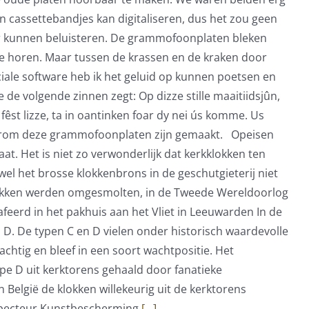
 cassettebandjes kan digitaliseren, dus het zou geen
r kunnen beluisteren. De grammofoonplaten bleken
an te horen. Maar tussen de krassen en de kraken door
iale software heb ik het geluid op kunnen poetsen en
 de volgende zinnen zegt: Op dizze stille maaitiidsjûn,
 fêst lizze, ta in oantinken foar dy nei ús komme. Us
 waarom deze grammofoonplaten zijn gemaakt. Opeisen
at. Het is niet zo verwonderlijk dat kerkklokken ten
el het brosse klokkenbrons in de geschutgieterij niet
klokken werden omgesmolten, in de Tweede Wereldoorlog
afeerd in het pakhuis aan het Vliet in Leeuwarden In de
n D. De typen C en D vielen onder historisch waardevolle
achtig en bleef in een soort wachtpositie. Het
pe D uit kerktorens gehaald door fanatieke
België de klokken willekeurig uit de kerktorens
specteur Kunstbescherming
[...]