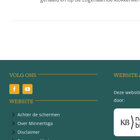
VOLG ONS
WEBSITE 
Deze website
door:
WEBSITE
Achter de schermen
Over Minnertsga
Disclaimer