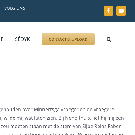
VOLG ONS
EF
SÉDYK
CONTACT & UPLOAD
ZOEK AFBEELDING
FOTO
DOCUMENT
GRAFZERK
ALLLES
b gehouden over Minnertsga vroeger en de vroegere
lde mij wat laten zien. Bij Neno thuis, liet hij mij een
 zou moeten staan met de stem van Sijbe Reins Faber
ze oude platen hoorbaar te maken. We waren beiden erg