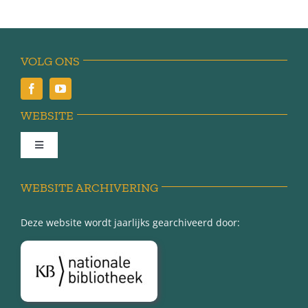
VOLG ONS
WEBSITE
Toggle
Navigation
Achter de schermen
WEBSITE ARCHIVERING
Deze website wordt jaarlijks gearchiveerd door:
Over Minnertsga
Disclaimer