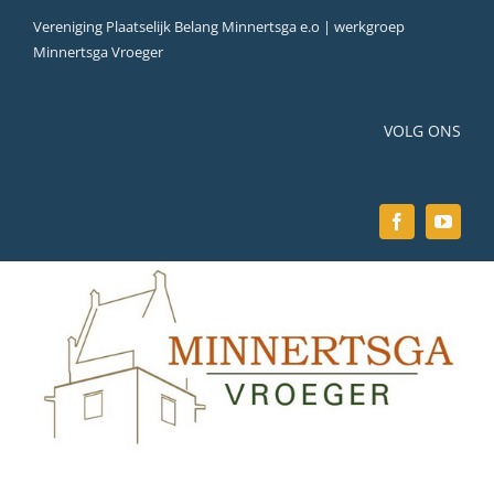
Ga
Vereniging Plaatselijk Belang Minnertsga e.o | werkgroep
naar
Minnertsga Vroeger
inhoud
VOLG ONS