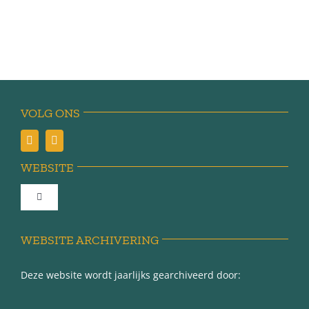
VOLG ONS
WEBSITE
Toggle
Navigation
Achter de schermen
WEBSITE ARCHIVERING
Deze website wordt jaarlijks gearchiveerd door:
Over Minnertsga