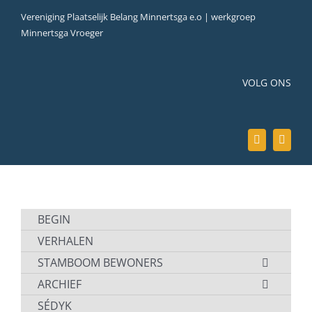
Ga
Vereniging Plaatselijk Belang Minnertsga e.o | werkgroep
naar
Minnertsga Vroeger
inhoud
VOLG ONS
BEGIN
VERHALEN
STAMBOOM BEWONERS
ARCHIEF
SÉDYK