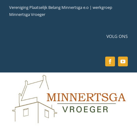
Ga
Vereniging Plaatselijk Belang Minnertsga e.o | werkgroep
naar
Minnertsga Vroeger
inhoud
VOLG ONS