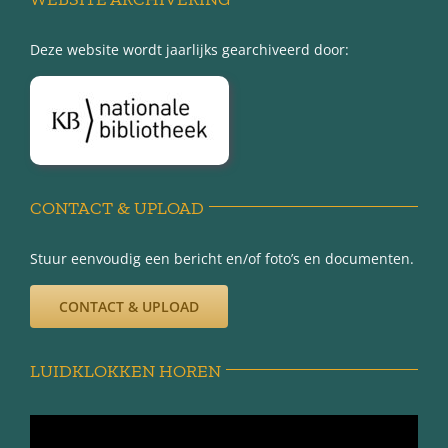
Deze website wordt jaarlijks gearchiveerd door:
Over Minnertsga
Disclaimer
Privacy-verklaring
CONTACT & UPLOAD
Stuur eenvoudig een bericht en/of foto’s en documenten.
CONTACT & UPLOAD
LUIDKLOKKEN HOREN