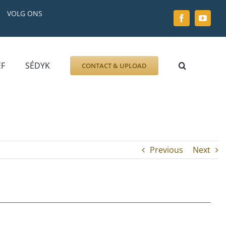
VOLG ONS
EF
SÉDYK
CONTACT & UPLOAD
ZOEK AFBEELDING
FOTO
DOCUMENT
GRAFZERK
Previous
Next
ALLLES