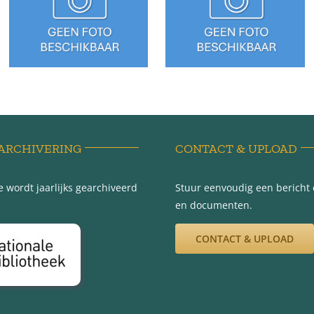
Sédyk 8
Sédyk 8 ? –
(waarschijnlijk)
Wijnaldum
– Wijnaldum
ARCHIVERING
CONTACT & UPLOAD
 wordt jaarlijks gearchiveerd
Stuur eenvoudig een bericht e
en documenten.
CONTACT & UPLOAD