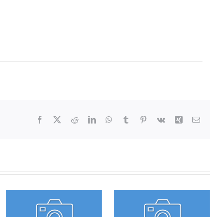
Facebook
X
Reddit
LinkedIn
WhatsApp
Tumblr
Pinterest
Vk
Xing
E-
mail
Sédyk
perceel A