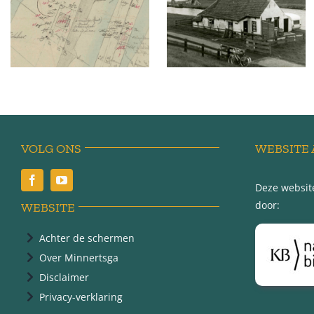
Sédyk 10 –
Sédyk 9 –
Wijnaldum
Wijnaldum
VOLG ONS
WEBSITE 
Deze website
door:
WEBSITE
Achter de schermen
Over Minnertsga
Disclaimer
Privacy-verklaring