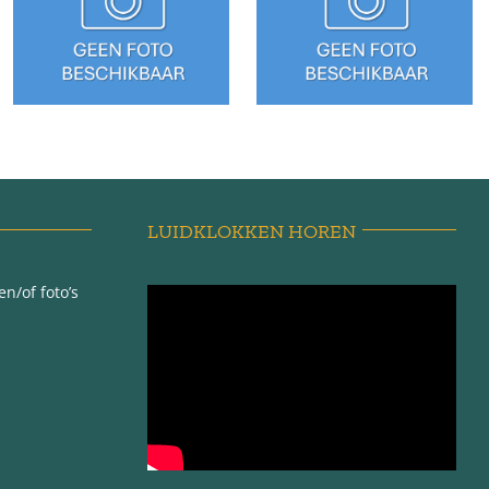
Sédyk 7 –
1445 –
Wijnaldum
Wijnaldum
(dubbel
houten huis)
LUIDKLOKKEN HOREN
n/of foto’s