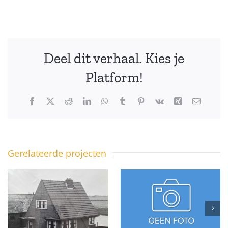
Deel dit verhaal. Kies je
Platform!
Facebook
X
Reddit
LinkedIn
WhatsApp
Tumblr
Pinterest
Vk
Xing
E-
mail
Gerelateerde projecten
Sédyk 14 –
Sédyk (?) –