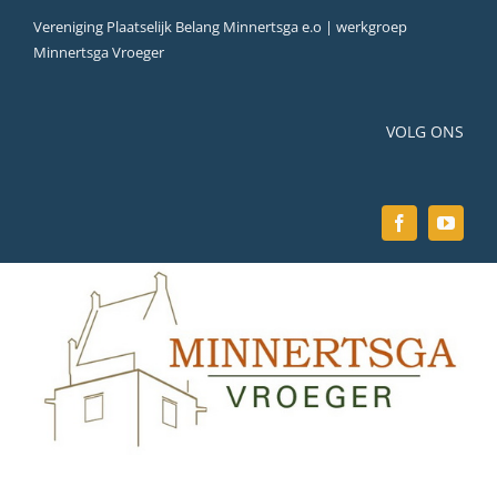
Ga
Vereniging Plaatselijk Belang Minnertsga e.o | werkgroep
naar
Minnertsga Vroeger
inhoud
VOLG ONS