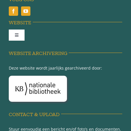
WEBSITE
Toggle
Navigation
Achter de schermen
WEBSITE ARCHIVERING
Deze website wordt jaarlijks gearchiveerd door:
Over Minnertsga
Disclaimer
Privacy-verklaring
CONTACT & UPLOAD
Stuur eenvoudig een bericht en/of foto’s en documenten.