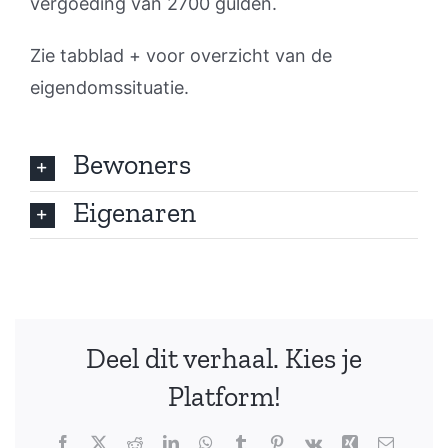
vergoeding van 2700 gulden.
Zie tabblad + voor overzicht van de
eigendomssituatie.
Bewoners
Eigenaren
Deel dit verhaal. Kies je
Platform!
Facebook
X
Reddit
LinkedIn
WhatsApp
Tumblr
Pinterest
Vk
Xing
E-