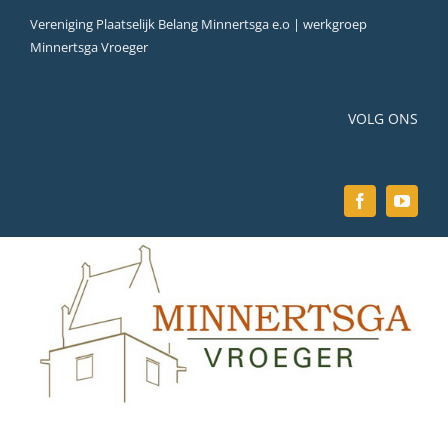
Ga
Vereniging Plaatselijk Belang Minnertsga e.o | werkgroep
naar
Minnertsga Vroeger
inhoud
VOLG ONS