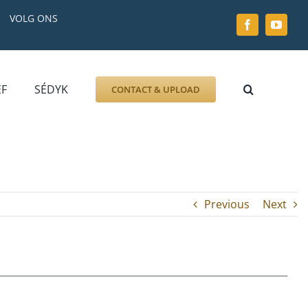
VOLG ONS
EF
SÉDYK
CONTACT & UPLOAD
ZOEK AFBEELDING
FOTO
DOCUMENT
GRAFZERK
Previous
Next
ALLLES