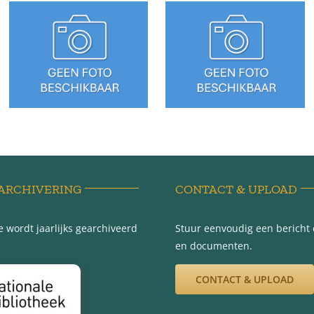
Sédyk 16 –
Sédyk 14 –
Tzummarum
Tzummarum
ARCHIVERING
CONTACT & UPLOAD
 wordt jaarlijks gearchiveerd
Stuur eenvoudig een bericht e
en documenten.
CONTACT & UPLOAD