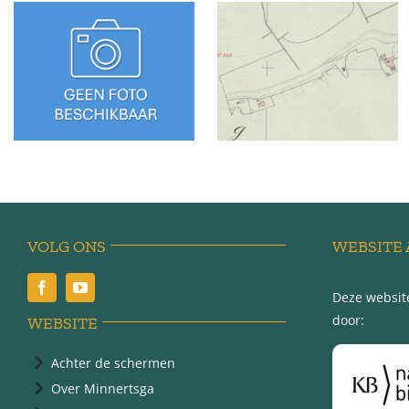
Sédyk 26 –
Sédyk 25 –
Tzummarum
Tzummarum
VOLG ONS
WEBSITE 
Deze website
door:
WEBSITE
Achter de schermen
Over Minnertsga