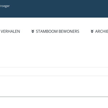
Vroeger
VERHALEN
STAMBOOM BEWONERS
ARCHI
BIBLIOTHEEK
INFO
ZOEK FAMILIE
BOEKENLIJST
INTRODUCTIE
PERSOON
PUBLICATIES
WAT IS NIEUW?
FAMILIENAAM
HANDELSREGISTER
STATISTIEKEN
BLADEREN DOOR
1921-1977
FAMILIENAMEN
BEROEPEN/NAMENLIJST
1928