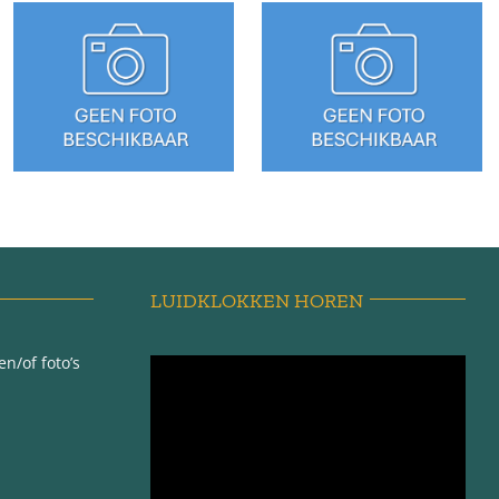
Sédyk 13 –
Sédyk 27 –
Tzummarum
Tzummarum
LUIDKLOKKEN HOREN
n/of foto’s