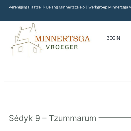
Ga
Vereniging Plaatselijk Belang Minnertsga e.o | werkgroep Minnertsga 
naar
inhoud
BEGIN
MEDIA
INVENTARIS
COLLECTIEBANK
ARCHIEFSTUKKEN
AUDIO
VERHALEN
VIDEO (FILM)
AANWINSTEN
INWONERS 65+ IN
1979
Sédyk 9 – Tzummarum