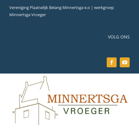
Ga
Vereniging Plaatselijk Belang Minnertsga e.o | werkgroep
naar
Minnertsga Vroeger
inhoud
VOLG ONS