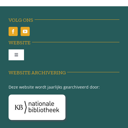
VOLG ONS
WEBSITE
Toggle
Navigation
Achter de schermen
WEBSITE ARCHIVERING
Deze website wordt jaarlijks gearchiveerd door:
Over Minnertsga
Disclaimer
Privacy-verklaring