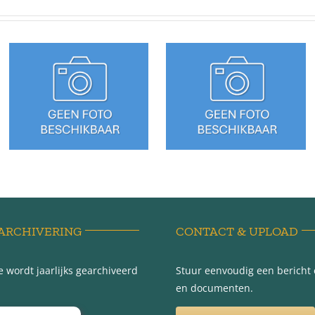
Sédyk 16 –
Sédyk 14 –
Tzummarum
Tzummarum
ARCHIVERING
CONTACT & UPLOAD
 wordt jaarlijks gearchiveerd
Stuur eenvoudig een bericht e
en documenten.