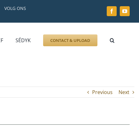
VOLG ONS
EF
SÉDYK
CONTACT & UPLOAD
ZOEK AFBEELDING
FOTO
DOCUMENT
GRAFZERK
Previous
Next
ALLLES