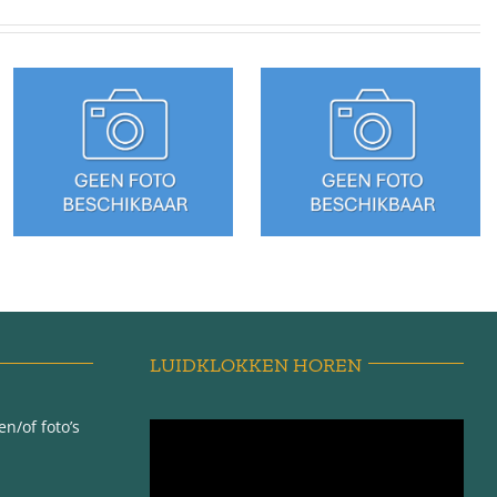
Sédyk 13 –
Sédyk 27 –
Tzummarum
Tzummarum
LUIDKLOKKEN HOREN
n/of foto’s