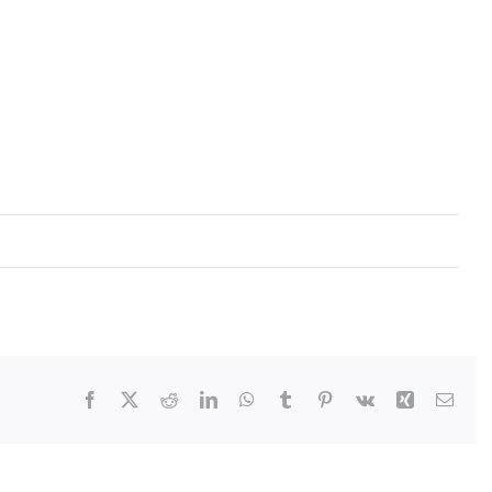
Facebook
X
Reddit
LinkedIn
WhatsApp
Tumblr
Pinterest
Vk
Xing
E-
mail