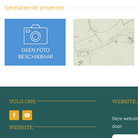
Gerelateerde projecten
Sédyk 26 –
Sédyk 25 –
Tzummarum
Tzummarum
VOLG ONS
WEBSITE 
Deze website
door:
WEBSITE