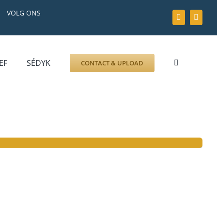
VOLG ONS
EF
SÉDYK
CONTACT & UPLOAD
ZOEK AFBEELDING
FOTO
DOCUMENT
GRAFZERK
ALLLES