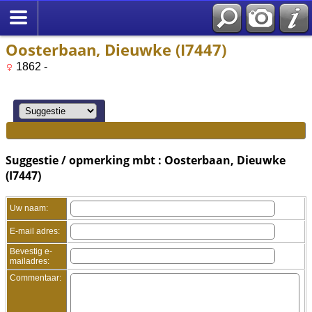
Oosterbaan, Dieuwke (I7447)
1862 -
Suggestie / opmerking mbt : Oosterbaan, Dieuwke
(I7447)
Uw naam:
E-mail adres:
Bevestig e-
mailadres:
Commentaar: