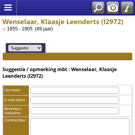
Wenselaar, Klaasje Leenderts (I2972)
1855 - 1905 (49 jaar)
Suggestie / opmerking mbt : Wenselaar, Klaasje
Leenderts (I2972)
Uw naam:
E-mail adres:
Bevestig e-
mailadres:
Commentaar: