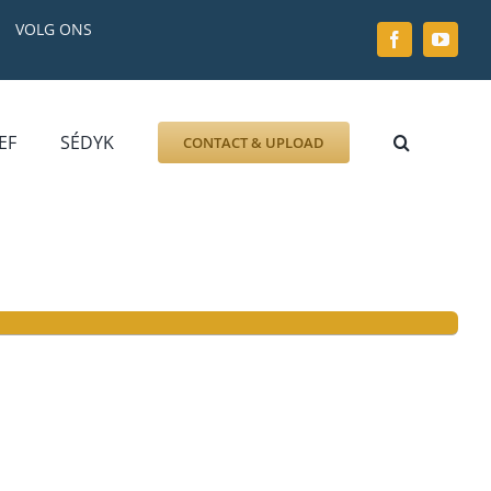
VOLG ONS
EF
SÉDYK
CONTACT & UPLOAD
ZOEK AFBEELDING
FOTO
DOCUMENT
GRAFZERK
ALLLES