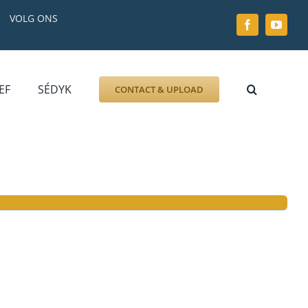
VOLG ONS
EF
SÉDYK
CONTACT & UPLOAD
ZOEK AFBEELDING
FOTO
DOCUMENT
GRAFZERK
ALLLES