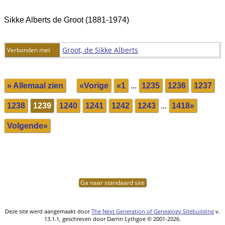
Sikke Alberts de Groot (1881-1974)
Groot, de Sikke Alberts
Verbonden met
» Allemaal zien
«Vorige
«1
...
1235
1236
1237
1238
1239
1240
1241
1242
1243
...
1418»
Volgende»
Ga naar standaard site
Deze site werd aangemaakt door
The Next Generation of Genealogy Sitebuilding
v.
13.1.1, geschreven door Darrin Lythgoe © 2001-2026.