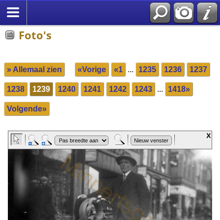
Foto's
» Allemaal zien
«Vorige
«1
...
1235
1236
1237
1238
1239
1240
1241
1242
1243
...
1418»
Volgende»