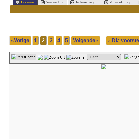
Persoon
Voorouders
Nakomelingen
Verwantschap
«Vorige
1
2
3
4
5
Volgende»
» Dia voorste