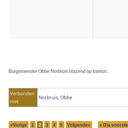
Burgemeester Obbe Norbruis blazend op bartion.
Verbonden
Norbruis, Obbe
met
«Vorige
1
2
3
4
5
Volgende»
» Dia voorste