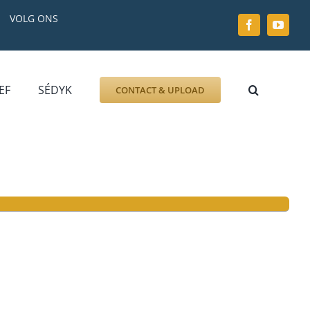
VOLG ONS
EF
SÉDYK
CONTACT & UPLOAD
ZOEK AFBEELDING
FOTO
DOCUMENT
GRAFZERK
ALLLES