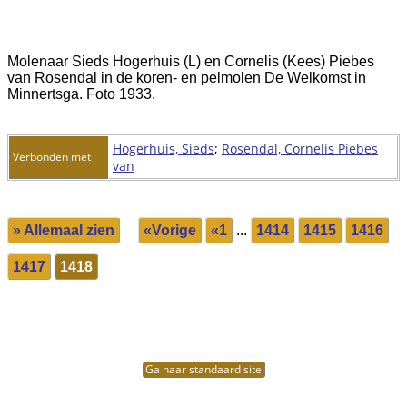
Molenaar Sieds Hogerhuis (L) en Cornelis (Kees) Piebes
van Rosendal in de koren- en pelmolen De Welkomst in
Minnertsga. Foto 1933.
Hogerhuis, Sieds
;
Rosendal, Cornelis Piebes
Verbonden met
van
» Allemaal zien
«Vorige
«1
...
1414
1415
1416
1417
1418
Ga naar standaard site