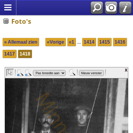
Foto's
» Allemaal zien
«Vorige
«1
...
1414
1415
1416
1417
1418