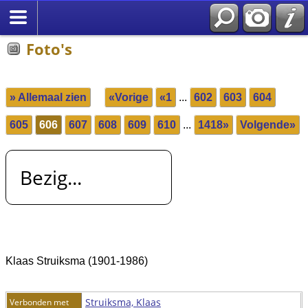
Foto's
» Allemaal zien
«Vorige
«1
...
602
603
604
605
606
607
608
609
610
...
1418»
Volgende»
Bezig...
Klaas Struiksma (1901-1986)
Struiksma, Klaas
Verbonden met