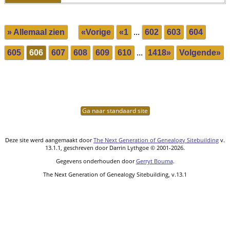
» Allemaal zien
«Vorige
«1
...
602
603
604
605
606
607
608
609
610
...
1418»
Volgende»
Ga naar standaard site
Deze site werd aangemaakt door
The Next Generation of Genealogy Sitebuilding
v.
13.1.1, geschreven door Darrin Lythgoe © 2001-2026.
Gegevens onderhouden door
Gerryt Bouma
.
The Next Generation of Genealogy Sitebuilding, v.13.1