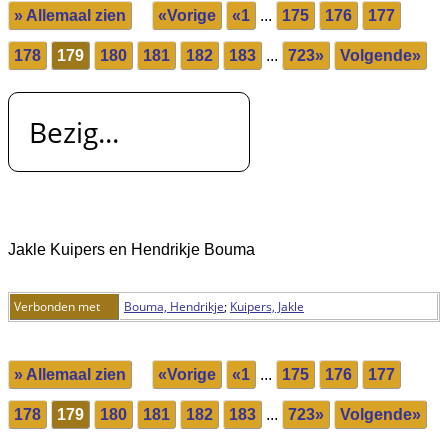
» Allemaal zien
«Vorige
«1
...
175
176
177
178
179
180
181
182
183
...
723»
Volgende»
Bezig...
Jakle Kuipers en Hendrikje Bouma
Verbonden met
Bouma, Hendrikje
;
Kuipers, Jakle
» Allemaal zien
«Vorige
«1
...
175
176
177
178
179
180
181
182
183
...
723»
Volgende»