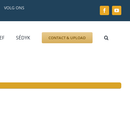
VOLG ONS
EF
SÉDYK
CONTACT & UPLOAD
ZOEK AFBEELDING
FOTO
DOCUMENT
GRAFZERK
ALLLES