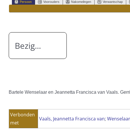
Persoon
Voorouders
Nakomelingen
Verwantschap
Bezig...
Bartele Wenselaar en Jeannetta Francisca van Vaals. Gerri
Verbonden
Vaals, Jeannetta Francisca van
;
Wenselaar,
met