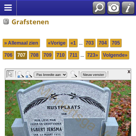
Grafstenen
» Allemaal zien
«Vorige
«1
...
703
704
705
706
707
708
709
710
711
...
723»
Volgende»