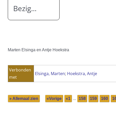
Bezig...
Marten Elsinga en Antje Hoekstra
Verbonden
Elsinga, Marten
;
Hoekstra, Antje
met
» Allemaal zien
«Vorige
«1
...
158
159
160
1