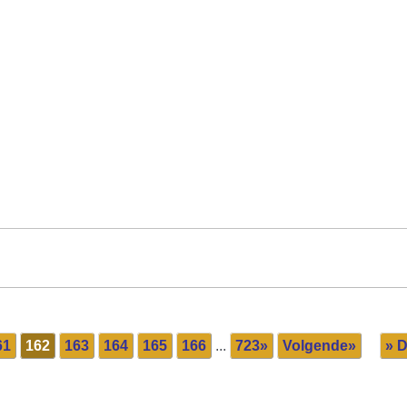
61
162
163
164
165
166
...
723»
Volgende»
» D