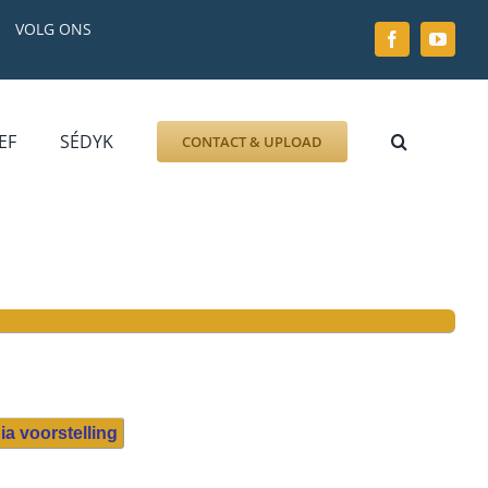
VOLG ONS
EF
SÉDYK
CONTACT & UPLOAD
ZOEK AFBEELDING
FOTO
DOCUMENT
GRAFZERK
ALLLES
ia voorstelling